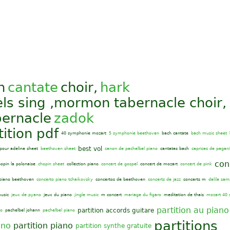
h
cantate
choir,
hark
ls sing ,mormon tabernacle choir, 
bernacle
zadok
ition pdf
40 symphonie mozart
5 symphonie beethoven
bach cantate
bach music sheet
best vol
pour adeline sheet
beethoven sheet
canon de pachelbel piano
cantates bach
caprices de pagani
con
hopin la polonaise
chopin sheet
collection piano
concert de gospel
concert de mozart
concert de pink
 piano beethoven
concerto piano tchaikovsky
concertos de beethoven
concerts de jazz
concerts m
dalila sa
usic
jeux de pyano
jeux du piano
jingle music
m concert
mariage du figaro
meditation de thais
mozart 40
partition au piano
partition accords guitare
no
pachelbel johann
pachelbel piano
partitions
ano
partition piano
partition synthe gratuite