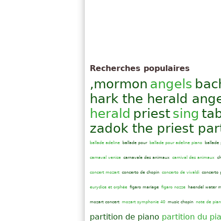
Recherches populaires
,mormon
angels
bac
hark the herald ange
herald
priest
sing
ta
zadok the priest part
ballade adeline
ballade pour
ballade pour adeline piano
ballade 
carnaval venice
carnavale des animaux
carnival des animaux
c
concert mozart
concerto de chopin
concerto de vivaldi
concerto
eurydice et orphée
figaro mariage
figaro nozze
haendel water m
mozart concert
mozart symphonie 40
music chopin
note de pia
partition de piano
partition du pi