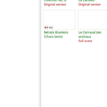
Invention No. 8
La Candeur
Original version
Original version
Retrato Brasileiro
Le Carnaval des
(Choro lento)
animaux
Full score