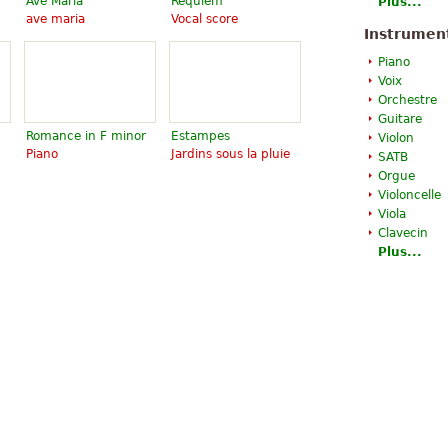
Ave Maria
Requiem
Plus...
ave maria
Vocal score
Instrumen
Piano
Voix
Orchestre
Guitare
Romance in F minor
Estampes
Violon
Piano
Jardins sous la pluie
SATB
Orgue
Violoncelle
Viola
Clavecin
Plus...