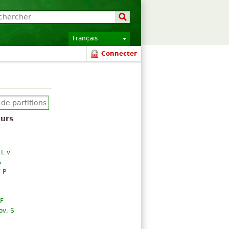
Français
Connecter
urs
 L v
A
 P
 F
v, S