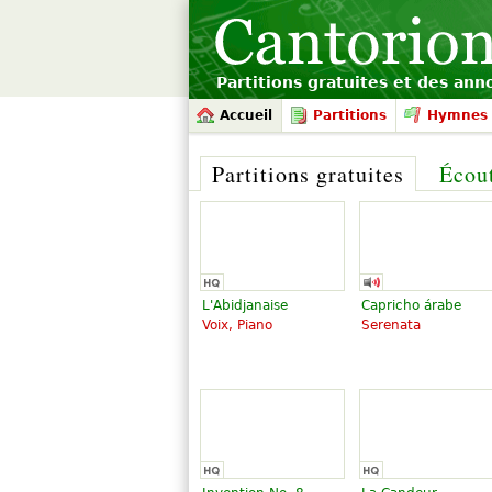
Partitions gratuites et des an
Accueil
Partitions
Hymnes 
Partitions gratuites
Écou
L'Abidjanaise
Capricho árabe
Voix, Piano
Serenata