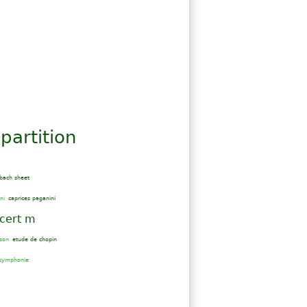
partition
bach sheet
ni
caprices paganini
cert m
mson
etude de chopin
 symphonie