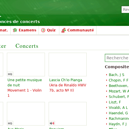
nonces de concerts
nat.
Examens
Quiz
Communauté
ter
Concerts
Composite
Bach, J S
Une petite musique
Lascia Ch'io Pianga
Chopin, F F
de nuit
(Aria de Rinaldo HWV
Beethoven,
Movement 1 - Violin
7b, acto Nº II)
Mozart, W 
1
Schubert, F
Liszt, F
Vivaldi, A L
Haendel, G
Rachmanino
Haydn, F J