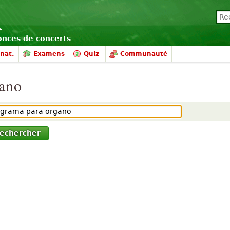
nonces de concerts
nat.
Examens
Quiz
Communauté
gano
echercher