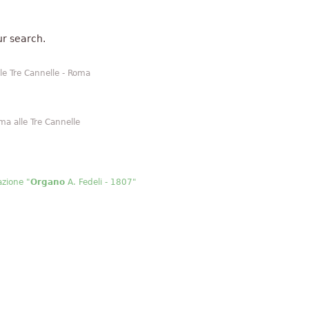
r search.
lle Tre Cannelle - Roma
ma alle Tre Cannelle
azione "
Organo
A. Fedeli - 1807"