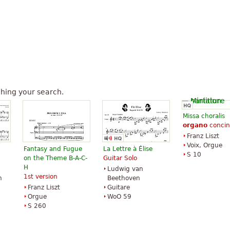
hing your search.
Missa choralis
organo
concin
Franz Liszt
Voix, Orgue
Fantasy and Fugue
La Lettre à Élise
S 10
on the Theme B-A-C-
Guitar Solo
H
Ludwig van
1st version
n
Beethoven
Franz Liszt
Guitare
Orgue
WoO 59
S 260