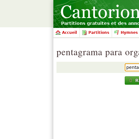
Partitions gratuites et des an
Accueil
Partitions
Hymnes 
pentagrama para or
R