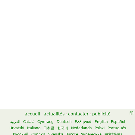
accueil
·
actualités
·
contacter
·
publicité
العربية
Català
Cymraeg
Deutsch
Ελληνικά
English
Español
Hrvatski
Italiano
日本語
한국어
Nederlands
Polski
Português
Русский
Српски
Svenska
Türkçe
Українська
中文(简体)