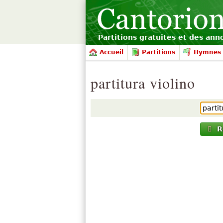
Partitions gratuites et des an
Accueil
Partitions
Hymnes 
partitura violino
R