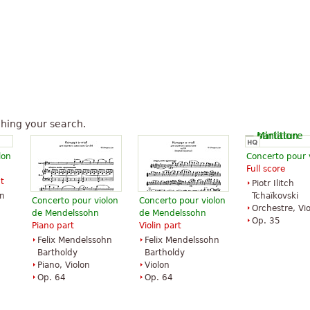
hing your search.
lon
Concerto pour 
Full score
t
Piotr Ilitch
hn
Tchaïkovski
Concerto pour violon
Concerto pour violon
Orchestre, Vi
de Mendelssohn
de Mendelssohn
Op. 35
Piano part
Violin part
Felix Mendelssohn
Felix Mendelssohn
Bartholdy
Bartholdy
Piano, Violon
Violon
Op. 64
Op. 64