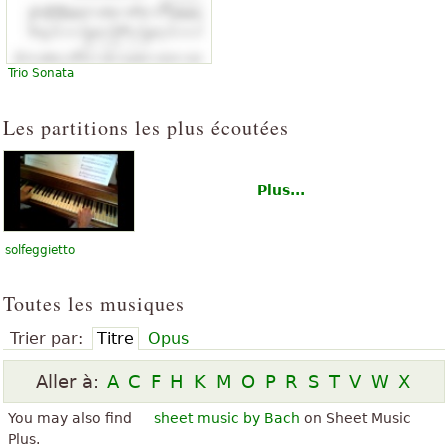
Trio Sonata
Les partitions les plus écoutées
Plus...
solfeggietto
Toutes les musiques
Trier par:
Titre
Opus
Aller à:
A
C
F
H
K
M
O
P
R
S
T
V
W
X
You may also find
sheet music by Bach
on Sheet Music
Plus.