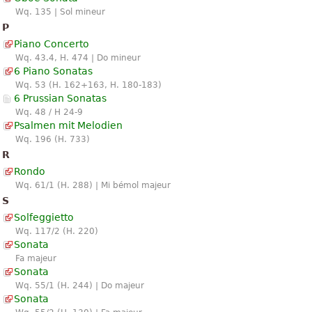
Wq. 135 | Sol mineur
P
Piano Concerto
Wq. 43.4, H. 474 | Do mineur
6 Piano Sonatas
Wq. 53 (H. 162+163, H. 180-183)
6 Prussian Sonatas
Wq. 48 / H 24-9
Psalmen mit Melodien
Wq. 196 (H. 733)
R
Rondo
Wq. 61/1 (H. 288) | Mi bémol majeur
S
Solfeggietto
Wq. 117/2 (H. 220)
Sonata
Fa majeur
Sonata
Wq. 55/1 (H. 244) | Do majeur
Sonata