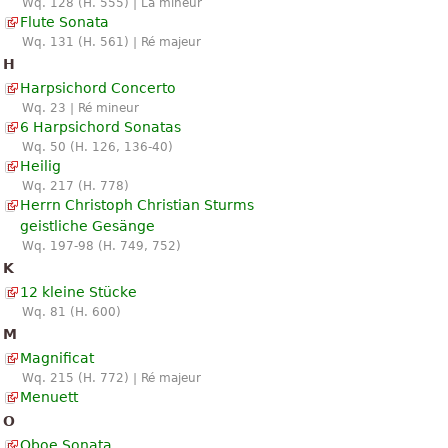
Wq. 128 (H. 555) | La mineur
Flute Sonata
Wq. 131 (H. 561) | Ré majeur
H
Harpsichord Concerto
Wq. 23 | Ré mineur
6 Harpsichord Sonatas
Wq. 50 (H. 126, 136-40)
Heilig
Wq. 217 (H. 778)
Herrn Christoph Christian Sturms
geistliche Gesänge
Wq. 197-98 (H. 749, 752)
K
12 kleine Stücke
Wq. 81 (H. 600)
M
Magnificat
Wq. 215 (H. 772) | Ré majeur
Menuett
O
Oboe Sonata