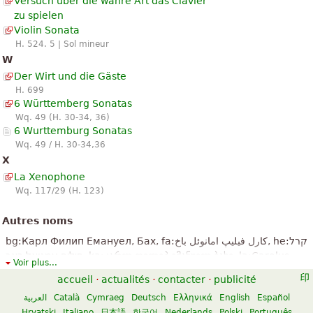
Versuch über die wahre Art das Clavier
zu spielen
Violin Sonata
H. 524. 5 | Sol mineur
W
Der Wirt und die Gäste
H. 699
6 Württemberg Sonatas
Wq. 49 (H. 30-34, 36)
6 Wurttemburg Sonatas
Wq. 49 / H. 30-34,36
X
La Xenophone
Wq. 117/29 (H. 123)
Autres noms
bg:Карл Филип Емануел, Бах, fa:کارل فیلیپ امانوئل باخ, he:קרל
פיליפ עמנואל באך, ka:კარლ ფილიპ ემანუელ ბახი, la:Carolus
Voir plus...
Philippus Emanuel, Bach, ja:カール・フィリップ・エマヌエル,バ
accueil
·
actualités
·
contacter
·
publicité
ッハ, ru:Карл Филипп Эммануил, Бах, sr:Карл Филип
العربية
Català
Cymraeg
Deutsch
Ελληνικά
English
Español
Емануел, Бах, uk:Карл Філіпп Емануель, Бах, zh:卡尔·菲利普·
Hrvatski
Italiano
日本語
한국어
Nederlands
Polski
Português