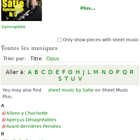
Plus...
Gymnopédie
Only show pieces with sheet music
Toutes les musiques
Trier par:
Titre
Opus
Aller à:
A
B
C
D
E
F
G
H
J
L
M
N
O
P
Q
R
S
T
U
V
You may also find
sheet music by Satie
on Sheet Music
Plus.
A
Allons-y Chochotte
Aperçus Désagréables
Avant-dernières Pensées
B