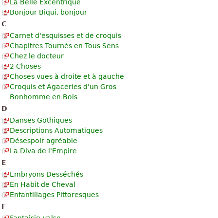
La Belle Excentrique
Bonjour Biqui, bonjour
C
Carnet d'esquisses et de croquis
Chapitres Tournés en Tous Sens
Chez le docteur
2 Choses
Choses vues à droite et à gauche
Croquis et Agaceries d'un Gros
Bonhomme en Bois
D
Danses Gothiques
Descriptions Automatiques
Désespoir agréable
La Diva de l'Empire
E
Embryons Desséchés
En Habit de Cheval
Enfantillages Pittoresques
F
Fantaisie-valse