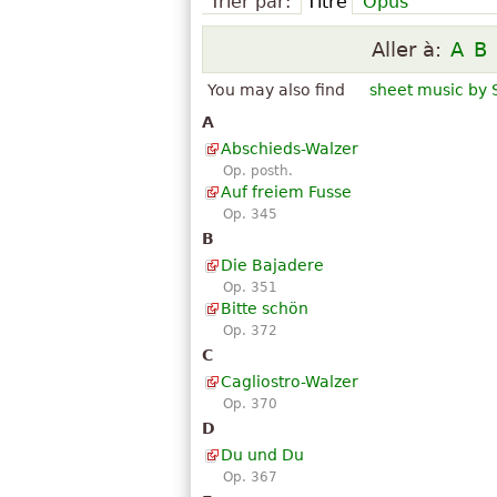
Trier par:
Titre
Opus
Aller à:
A
B
You may also find
sheet music by S
A
Abschieds-Walzer
Op. posth.
Auf freiem Fusse
Op. 345
B
Die Bajadere
Op. 351
Bitte schön
Op. 372
C
Cagliostro-Walzer
Op. 370
D
Du und Du
Op. 367