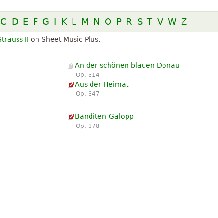
C
D
E
F
G
I
K
L
M
N
O
P
R
S
T
V
W
Z
trauss II
on Sheet Music Plus.
An der schönen blauen Donau
Op. 314
Aus der Heimat
Op. 347
Banditen-Galopp
Op. 378