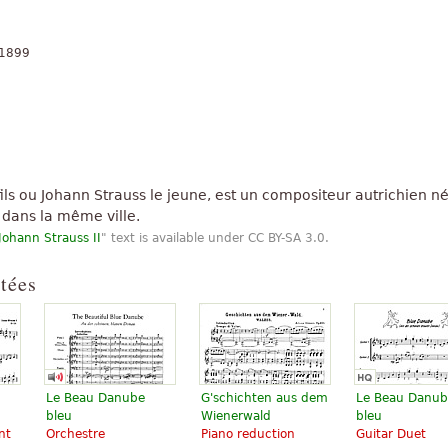
 1899
 fils ou Johann Strauss le jeune, est un compositeur autrichien n
 dans la même ville.
Johann Strauss II
" text is available under CC BY-SA 3.0.
ltées
Le Beau Danube
G'schichten aus dem
Le Beau Danub
bleu
Wienerwald
bleu
nt
Orchestre
Piano reduction
Guitar Duet