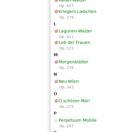
Kaiser-Walzer
Op. 437
Kriegers Liebchen
Op. 379
L
Lagunen-Walzer
Op. 411
Lob der Frauen
Op. 315
M
Morgenblätter
Op. 279
N
Neu-Wien
Op. 342
O
O schöner Mai!
Op. 375
P
Perpetuum Mobile
Op. 257