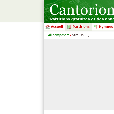
Partitions gratuites et des an
Accueil
Partitions
Hymnes 
All composers
Strauss II, J