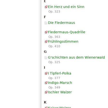
E
Ein Herz und ein Sinn
Op. 323
F
Die Fledermaus
Fledermaus-Quadrille
Op. 363
Frühlingsstimmen
Op. 410
G
G'schichten aus dem Wienerwald
Op. 325
I
I Tipferl-Polka
Op. 377
Indigo-Marsch
Op. 349
Ischler Walzer
K