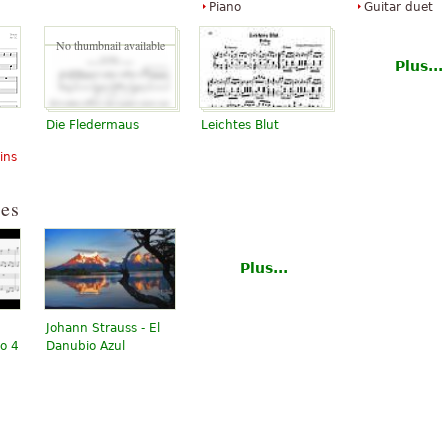
Piano
Guitar duet
No thumbnail available
Plus...
Die Fledermaus
Leichtes Blut
ins
ées
Plus...
Johann Strauss - El
no 4
Danubio Azul