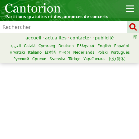
Partitions gratuites et des annonces de concerts
accueil
·
actualités
·
contacter
·
publicité
العربية
Català
Cymraeg
Deutsch
Ελληνικά
English
Español
Hrvatski
Italiano
日本語
한국어
Nederlands
Polski
Português
Русский
Српски
Svenska
Türkçe
Українська
中文(简体)