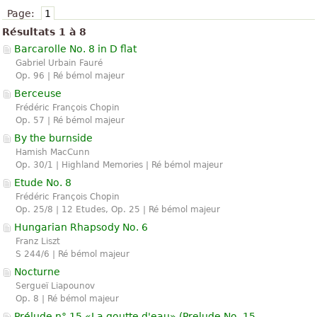
Page:
1
Résultats 1 à 8
Barcarolle No. 8 in D flat
Gabriel Urbain Fauré
Op. 96 | Ré bémol majeur
Berceuse
Frédéric François Chopin
Op. 57 | Ré bémol majeur
By the burnside
Hamish MacCunn
Op. 30/1 | Highland Memories | Ré bémol majeur
Etude No. 8
Frédéric François Chopin
Op. 25/8 | 12 Etudes, Op. 25 | Ré bémol majeur
Hungarian Rhapsody No. 6
Franz Liszt
S 244/6 | Ré bémol majeur
Nocturne
Sergueï Liapounov
Op. 8 | Ré bémol majeur
Prélude n° 15 «La goutte d'eau» (
Prelude No. 15