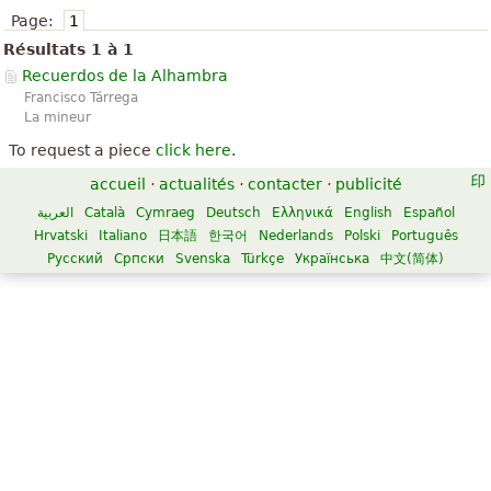
Page:
1
Résultats 1 à 1
Recuerdos de la Alhambra
Francisco Tárrega
La mineur
To request a piece
click here
.
accueil
·
actualités
·
contacter
·
publicité
العربية
Català
Cymraeg
Deutsch
Ελληνικά
English
Español
Hrvatski
Italiano
日本語
한국어
Nederlands
Polski
Português
Русский
Српски
Svenska
Türkçe
Українська
中文(简体)