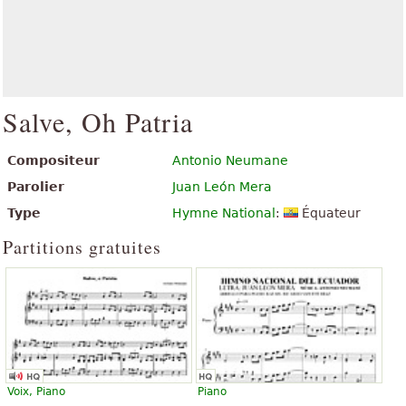
Salve, Oh Patria
Compositeur
Antonio Neumane
Parolier
Juan León Mera
Type
Hymne National
:
Équateur
Partitions gratuites
Voix, Piano
Piano