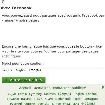
y.
Avec Facebook
Vous pouvez aussi nous partager avec vos amis Facebook par
« aimer » notre page :
Encore une fois, chaque fois que vous voyez le bouton « like
» sur le site vous pouvez l'utiliser pour partager des pages
spécifiques.
Merci pour votre soutien!
Français
Langue:
Anglais
Autres actualités
accueil
·
actualités
·
contacter
·
publicité
العربية
Català
Cymraeg
Deutsch
Ελληνικά
English
Español
Hrvatski
Italiano
日本語
한국어
Nederlands
Polski
Português
Русский
Српски
Svenska
Türkçe
Українська
中文(简体)