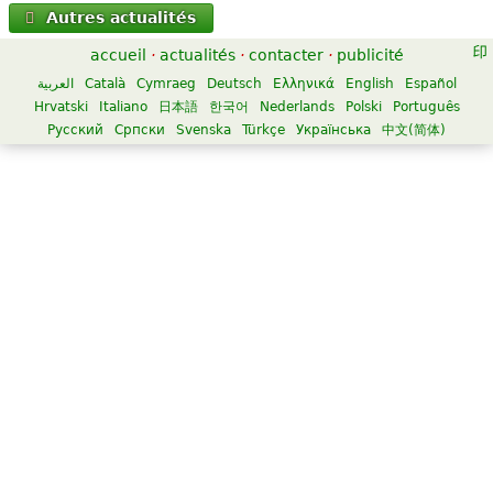
Autres actualités
accueil
·
actualités
·
contacter
·
publicité
العربية
Català
Cymraeg
Deutsch
Ελληνικά
English
Español
Hrvatski
Italiano
日本語
한국어
Nederlands
Polski
Português
Русский
Српски
Svenska
Türkçe
Українська
中文(简体)