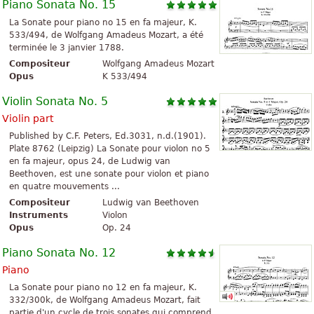
Piano Sonata No. 15
La Sonate pour piano no 15 en fa majeur, K.
533/494, de Wolfgang Amadeus Mozart, a été
terminée le 3 janvier 1788.
Compositeur
Wolfgang Amadeus Mozart
Opus
K 533/494
Violin Sonata No. 5
Violin part
Published by C.F. Peters, Ed.3031, n.d.(1901).
Plate 8762 (Leipzig) La Sonate pour violon no 5
en fa majeur, opus 24, de Ludwig van
Beethoven, est une sonate pour violon et piano
en quatre mouvements ...
Compositeur
Ludwig van Beethoven
Instruments
Violon
Opus
Op. 24
Piano Sonata No. 12
Piano
La Sonate pour piano no 12 en fa majeur, K.
332/300k, de Wolfgang Amadeus Mozart, fait
partie d'un cycle de trois sonates qui comprend