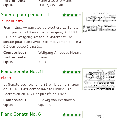
Instruments
Piano à Quatre Mains
Opus
D 812, Op. 140
Sonate pour piano n° 11
2. Menuetto
From http://www.mutopiaproject.org La Sonate
pour piano no 13 en si bémol majeur, K. 333 /
315c de Wolfgang Amadeus Mozart est une
sonate pour piano avec trois mouvements. Elle a
été composée à Linz à...
Compositeur
Wolfgang Amadeus Mozart
Instruments
Piano
Opus
K 331
Piano Sonata No. 31
Piano
La Sonate pour piano no 31 en la bémol majeur,
opus 110, a été composée par Ludwig van
Beethoven en 1821 et publiée en 1822.
Compositeur
Ludwig van Beethoven
Opus
Op. 110
Piano Sonata No. 6