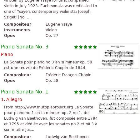
written by Eugène Ysaÿe for unaccompanied
violin in July 1923. Each sonata was dedicated to
one of Ysaÿe’s contemporary violinists: Joseph
Szigeti (No. ...
Compositeur
Eugène Ysaÿe
Instruments
Violon
Opus
Op. 27
Piano Sonata No. 3
Piano
La Sonate pour piano no 3 en si mineur op. 58
est une œuvre de Frédéric Chopin de 1844.
Compositeur
Frédéric François Chopin
Opus
Op. 58
Piano Sonata No. 1
1. Allegro
From http://www.mutopiaproject.org La Sonate
pour piano no 1 en fa mineur, op. 2 no 1, de
Ludwig van Beethoven, fut composée entre 1794
et 1795 et dédiée avec les sonates no 2 et nº 3 à
son maître Jos...
Compositeur
Ludwig van Beethoven