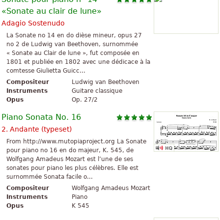
«Sonate au clair de lune»
Adagio Sostenudo
La Sonate no 14 en do dièse mineur, opus 27
no 2 de Ludwig van Beethoven, surnommée
« Sonate au Clair de lune », fut composée en
1801 et publiée en 1802 avec une dédicace à la
comtesse Giulietta Guicc...
Compositeur
Ludwig van Beethoven
Instruments
Guitare classique
Opus
Op. 27/2
Piano Sonata No. 16
2. Andante (typeset)
From http://www.mutopiaproject.org La Sonate
pour piano no 16 en do majeur, K. 545, de
Wolfgang Amadeus Mozart est l’une de ses
sonates pour piano les plus célèbres. Elle est
surnommée Sonata facile o...
Compositeur
Wolfgang Amadeus Mozart
Instruments
Piano
Opus
K 545