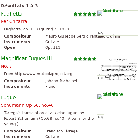
Résultats 1 à 3
Fughetta
Per Chitarra
Fughetta, op. 113 (guitar) c. 1829.
Compositeur
Mauro Giuseppe Sergio Pantaleo Giuliani
Instruments
Guitare
Opus
Op. 113
Magnificat Fugues III
No. 7
From http://www.mutopiaproject.org
Compositeur
Johann Pachelbel
Instruments
Piano
Fugue
Schumann Op 68. no.40
Tárrega's transciption of a 'kleine fugue' by
Robert Schumann (Op.68 no.40 - Album for the
young.)
Compositeur
Francisco Tárrega
Instruments
Guitare