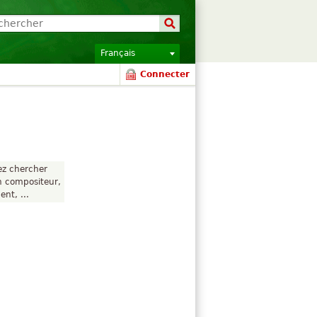
Français
Connecter
ez chercher
un compositeur,
nt, ...