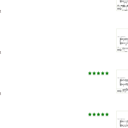
t
t
t