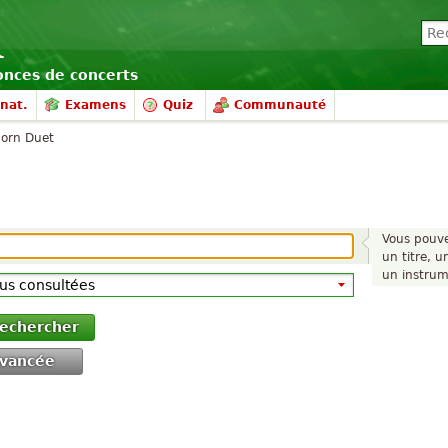
nonces de concerts
nat.
Examens
Quiz
Communauté
orn Duet
Vous pouv
un titre, 
un instrume
echercher
vancée