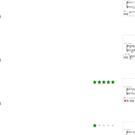
t
t
t