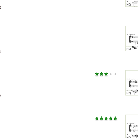
t
t
t