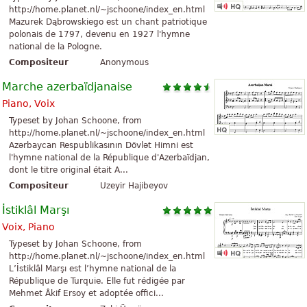
http://home.planet.nl/~jschoone/index_en.html
Mazurek Dąbrowskiego est un chant patriotique
polonais de 1797, devenu en 1927 l'hymne
national de la Pologne.
Compositeur
Anonymous
Marche azerbaïdjanaise
Piano, Voix
Typeset by Johan Schoone, from
http://home.planet.nl/~jschoone/index_en.html
Azərbaycan Respublikasının Dövlət Himni est
l'hymne national de la République d'Azerbaïdjan,
dont le titre original était A...
Compositeur
Uzeyir Hajibeyov
İstiklâl Marşı
Voix, Piano
Typeset by Johan Schoone, from
http://home.planet.nl/~jschoone/index_en.html
L’İstiklâl Marşı est l’hymne national de la
République de Turquie. Elle fut rédigée par
Mehmet Âkif Ersoy et adoptée offici...