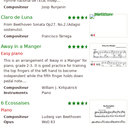
hymne national de l'État indép...
Compositeur
Josip Runjanin
Claro de Luna
From Beethoven Sonata Op27. No.2.(Adagio
sostenuto).
Compositeur
Francisco Tárrega
Away in a Manger
Easy piano
This is an arrangement of 'Away in a Manger' for
piano, grade 2-3. It is good practice for training
the top fingers of the left hand to become
independent while the fifth finger holds down
pedal note....
Compositeur
William J. Kirkpatrick
Instruments
Piano
6 Ecossaises
Piano
Compositeur
Ludwig van Beethoven
Opus
WoO 83