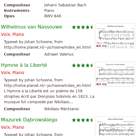
Compositeur
Johann Sebastian Bach
Instruments
Piano
Opus
BWV 846
Wilhelmus van Nassouwe
Voix, Piano
Typeset by Johan Schoone, from
http://home.planet.nl/~jschoone/index_en.html
Compositeur
Adriaen Valerius
Hymne à la Liberté
Voix, Piano
Typeset by Johan Schoone, from
http://home.planet.nl/~jschoone/index_en.html
L’Hymne à la Liberté est un poème de 158
strophes écrit par Dionýsios Solomós en 1823. La
musique fut composée par Nikólaos...
Compositeur
Nikólaos Mántzaros
Mazurek Dąbrowskiego
Voix, Piano
Typeset by Johan Schoone, from