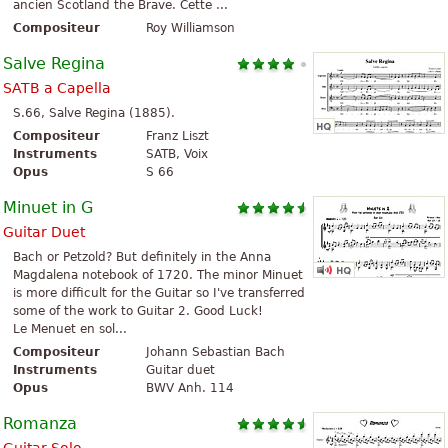
ancien Scotland the Brave. Cette ...
Compositeur
Roy Williamson
Salve Regina
SATB a Capella
S.66, Salve Regina (1885).
Compositeur
Franz Liszt
Instruments
SATB, Voix
Opus
S 66
Minuet in G
Guitar Duet
Bach or Petzold? But definitely in the Anna
Magdalena notebook of 1720. The minor Minuet
is more difficult for the Guitar so I've transferred
some of the work to Guitar 2. Good Luck!
Le Menuet en sol...
Compositeur
Johann Sebastian Bach
Instruments
Guitar duet
Opus
BWV Anh. 114
Romanza