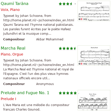
Qaumī Tarāna
Voix, Piano
Typeset by Johan Schoone, from
http://home.planet.nl/~jschoone/index_en.html
Qaumi Tarana est l’hymne national pakistanais.
Les paroles furent écrites par le poète Hafeez
Jullundhri et la musique comp...
Compositeur
Akbar Mohammed
Marcha Real
Piano, Orgue
Typeset by Johan Schoone, from
http://home.planet.nl/~jschoone/index_en.html
La Marcha Real est l'hymne national et royal de
l'Espagne. C'est l'un des plus vieux hymnes
nationaux officiels encore util...
Compositeur
Anonymous
Prelude and Fugue No. 1
Prelude I
L’Ave Maria est une mélodie du compositeur
français Charles Gounod.