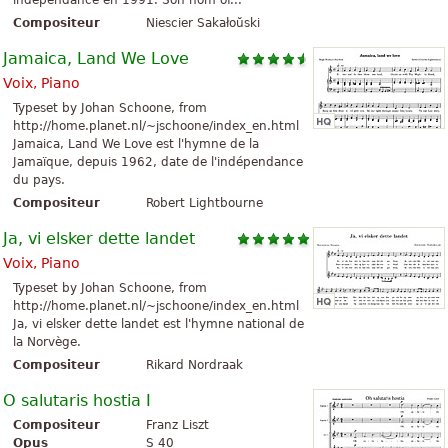
indépendance en 1991. Son nom of...
Compositeur
Niescier Sakałoŭski
Jamaica, Land We Love
Voix, Piano
Typeset by Johan Schoone, from
http://home.planet.nl/~jschoone/index_en.html
Jamaica, Land We Love est l'hymne de la
Jamaïque, depuis 1962, date de l'indépendance
du pays.
Compositeur
Robert Lightbourne
Ja, vi elsker dette landet
Voix, Piano
Typeset by Johan Schoone, from
http://home.planet.nl/~jschoone/index_en.html
Ja, vi elsker dette landet est l'hymne national de
la Norvège.
Compositeur
Rikard Nordraak
O salutaris hostia I
Compositeur
Franz Liszt
Opus
S 40