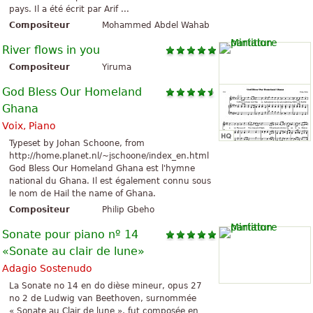
pays. Il a été écrit par Arif ...
Compositeur
Mohammed Abdel Wahab
River flows in you
Compositeur
Yiruma
God Bless Our Homeland
Ghana
Voix, Piano
Typeset by Johan Schoone, from
http://home.planet.nl/~jschoone/index_en.html
God Bless Our Homeland Ghana est l'hymne
national du Ghana. Il est également connu sous
le nom de Hail the name of Ghana.
Compositeur
Philip Gbeho
Sonate pour piano nº 14
«Sonate au clair de lune»
Adagio Sostenudo
La Sonate no 14 en do dièse mineur, opus 27
no 2 de Ludwig van Beethoven, surnommée
« Sonate au Clair de lune », fut composée en