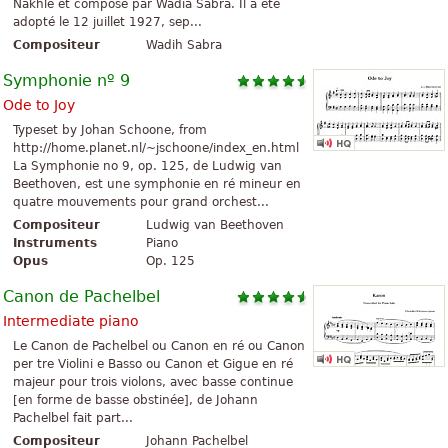
Nakhlé et composé par Wadia Sabra. Il a été
adopté le 12 juillet 1927, sep...
Compositeur
Wadih Sabra
Symphonie nº 9
Ode to Joy
Typeset by Johan Schoone, from
http://home.planet.nl/~jschoone/index_en.html
La Symphonie no 9, op. 125, de Ludwig van
Beethoven, est une symphonie en ré mineur en
quatre mouvements pour grand orchest...
Compositeur
Ludwig van Beethoven
Instruments
Piano
Opus
Op. 125
Canon de Pachelbel
Intermediate piano
Le Canon de Pachelbel ou Canon en ré ou Canon
per tre Violini e Basso ou Canon et Gigue en ré
majeur pour trois violons, avec basse continue
[en forme de basse obstinée], de Johann
Pachelbel fait part...
Compositeur
Johann Pachelbel