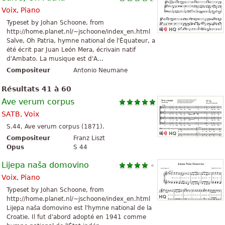
Voix, Piano
Typeset by Johan Schoone, from
http://home.planet.nl/~jschoone/index_en.html
Salve, Oh Patria, hymne national de l'Équateur, a
été écrit par Juan León Mera, écrivain natif
d'Ambato. La musique est d'A...
Compositeur
Antonio Neumane
Résultats 41 à 60
Ave verum corpus
SATB, Voix
S.44, Ave verum corpus (1871).
Compositeur
Franz Liszt
Opus
S 44
Lijepa naša domovino
Voix, Piano
Typeset by Johan Schoone, from
http://home.planet.nl/~jschoone/index_en.html
Lijepa naša domovino est l'hymne national de la
Croatie. Il fut d'abord adopté en 1941 comme