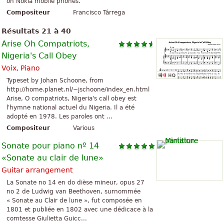
on Nokia mobile phones.
Compositeur
Francisco Tárrega
Résultats 21 à 40
Arise Oh Compatriots,
Nigeria's Call Obey
Voix, Piano
Typeset by Johan Schoone, from
http://home.planet.nl/~jschoone/index_en.html
Arise, O compatriots, Nigeria's call obey est
l'hymne national actuel du Nigeria. Il a été
adopté en 1978. Les paroles ont ...
Compositeur
Various
Sonate pour piano nº 14
«Sonate au clair de lune»
Guitar arrangement
La Sonate no 14 en do dièse mineur, opus 27
no 2 de Ludwig van Beethoven, surnommée
« Sonate au Clair de lune », fut composée en
1801 et publiée en 1802 avec une dédicace à la
comtesse Giulietta Guicc...