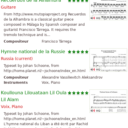
Recuerdos de la Alhambra
Guitare
From http://www.mutopiaproject.org Recuerdos
de la Alhambra is a classical guitar piece
composed in Málaga by Spanish composer and
guitarist Francisco Tárrega. It requires the
tremolo technique and is...
Compositeur
Francisco Tárrega
Hymne national de la Russie
Russia (current)
Typeset by Johan Schoone, from
http://home.planet.nl/~jschoone/index_en.html
Compositeur
Alexandre Vassilievitch Aleksandrov
Instruments
Voix, Piano
Koullouna Lilouataan Lil Oula
Lil Alam
Voix, Piano
Typeset by Johan Schoone, from
http://home.planet.nl/~jschoone/index_en.html
L'hymne national du Liban a été écrit par Rachid