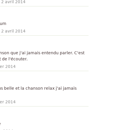
·
2 avril 2014
raum
·
2 avril 2014
son que j'ai jamais entendu parler. C'est
 de l'écouter.
ier 2014
us belle et la chanson relax j'ai jamais
ier 2014
e