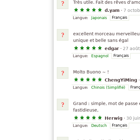
Très utile. Fait des rêves d'am
d.yam
·
7 octo
Français
Langue:
Japonais
excellent morceau merveilleu
unique et belle sans égal
edgar
·
27 août
Français
Langue:
Espagnol
Molto Buono ~ !
ChengYiMing
Franç
Langue:
Chinois (Simplifié)
Grand : simple, mot de passe et
fastidieuse,
Herwig
·
30 jui
Français
Langue:
Deutsch