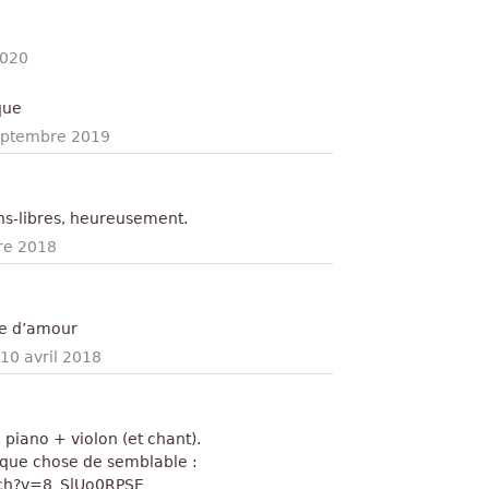
2020
que
eptembre 2019
ins-libres, heureusement.
re 2018
ve d’amour
10 avril 2018
 piano + violon (et chant).
elque chose de semblable :
tch?v=8_SlUo0RPSE