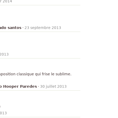
er 2014
ado santos
·
23 septembre 2013
 2013
osition classique qui frise le sublime.
to Hooper Paredes
·
30 juillet 2013
n
2013