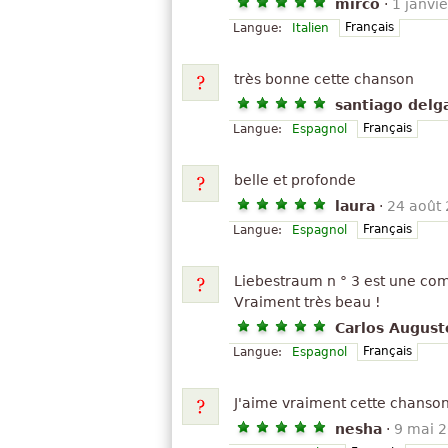
mirco
·
1 janvi
Français
Langue:
Italien
très bonne cette chanson
santiago delg
Français
Langue:
Espagnol
belle et profonde
laura
·
24 août
Français
Langue:
Espagnol
Liebestraum n ° 3 est une comp
Vraiment très beau !
Carlos Augus
Français
Langue:
Espagnol
J'aime vraiment cette chanso
nesha
·
9 mai 