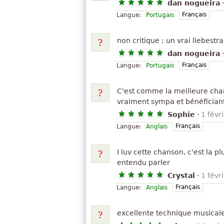
dan nogueira
Français
Langue:
Portugais
non critique ; un vrai liebest
dan nogueira
Français
Langue:
Portugais
C'est comme la meilleure chan
vraiment sympa et bénéficiant
Sophie
·
1 févr
Français
Langue:
Anglais
I luv cette chanson, c'est la pl
entendu parler
Crystal
·
1 févr
Français
Langue:
Anglais
excellente technique musical