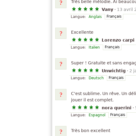
Très belle mélodie. Ai beauc
Vany
·
13 avril
Français
Langue:
Anglais
Excellente
Lorenzo carpi
Français
Langue:
Italien
Super ! Gratuite et sans en
Unwichtig
·
2 j
Français
Langue:
Deutsch
C'est sublime. Un rêve. Un déli
jouer il est complet.
nora querini
·
Français
Langue:
Espagnol
Très bon excellent