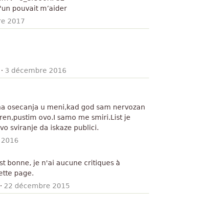
u'un pouvait m’aider
re 2017
·
3 décembre 2016
na osecanja u meni,kad god sam nervozan
en,pustim ovo.I samo me smiri.List je
vo sviranje da iskaze publici.
 2016
st bonne, je n'ai aucune critiques à
ette page.
·
22 décembre 2015