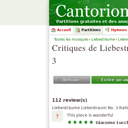
Partitions gratuites et des an
Accueil
Partitions
Hymnes 
Toutes les musiques
Liebesträume
Liebe
Critiques de
Liebes
3
Retour
Écrire un av
112 review(s)
Liebesträume
Liebestraum No. 3
Rat
This piece is wanderful
Giacomo Lucc