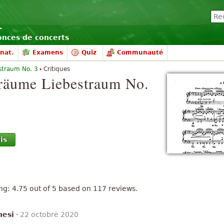
nonces de concerts
nat.
Examens
Quiz
Communauté
straum No. 3
Critiques
träume
Liebestraum No.
is
ing:
4.75
out of
5
based on
117
reviews.
hesi
·
22 octobre 2020