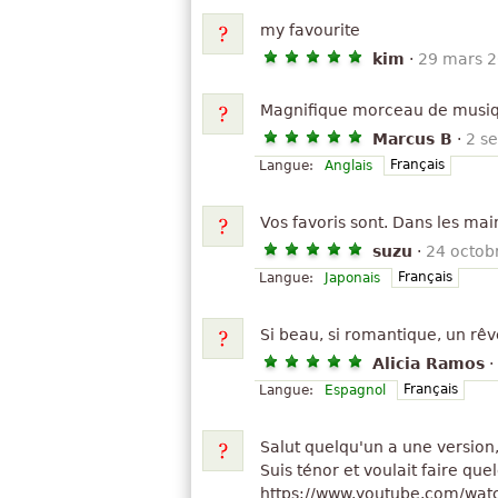
my favourite
kim
·
29 mars 
Magnifique morceau de musi
Marcus B
·
2 s
Français
Langue:
Anglais
Vos favoris sont. Dans les ma
suzu
·
24 octob
Français
Langue:
Japonais
Si beau, si romantique, un rê
Alicia Ramos
·
Français
Langue:
Espagnol
Salut quelqu'un a une version,
Suis ténor et voulait faire qu
https://www.youtube.com/wa