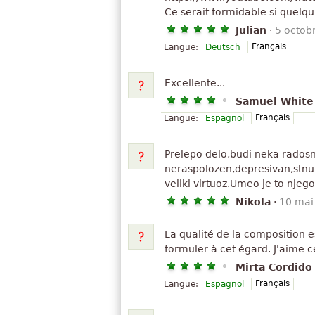
Ce serait formidable si quelq
Julian
·
5 octob
Français
Langue:
Deutsch
Excellente...
Samuel White
Français
Langue:
Espagnol
Prelepo delo,budi neka rados
neraspolozen,depresivan,stnur
veliki virtuoz.Umeo je to njego
Nikola
·
10 mai
La qualité de la composition e
formuler à cet égard. J'aime c
Mirta Cordido
Français
Langue:
Espagnol