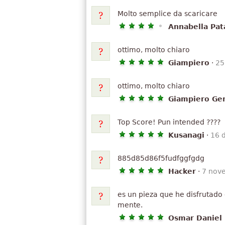
Molto semplice da scaricare
Annabella Pat
ottimo, molto chiaro
Giampiero
·
25
ottimo, molto chiaro
Giampiero Ge
Top Score! Pun intended ????
Kusanagi
·
16 
885d85d86f5fudfggfgdg
Hacker
·
7 nov
es un pieza que he disfrutado
mente.
Osmar Daniel