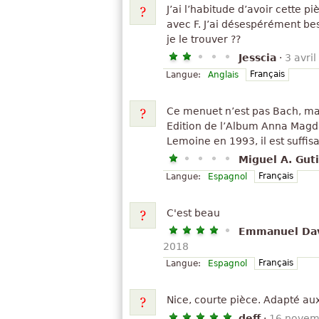
J’ai l’habitude d’avoir cette 
avec F. J’ai désespérément be
je le trouver ??
Jesscia
·
3 avri
Français
Langue:
Anglais
Ce menuet n’est pas Bach, mais
Edition de l’Album Anna Magd
Lemoine en 1993, il est suffis
Miguel A. Gut
Français
Langue:
Espagnol
C'est beau
Emmanuel Dav
2018
Français
Langue:
Espagnol
Nice, courte pièce. Adapté au
deff
·
16 novem