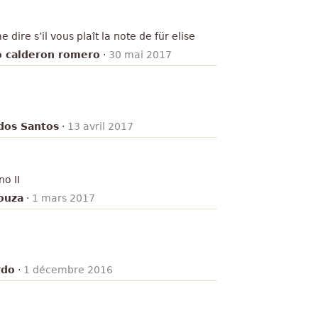
e dire s’il vous plaît la note de für elise
o calderon romero
·
30 mai 2017
dos Santos
·
13 avril 2017
o II
Souza
·
1 mars 2017
rdo
·
1 décembre 2016