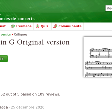
nonces de concerts
nat.
Examens
Quiz
Communauté
 version
Critiques
 in G
Original version
is
.52
out of
5
based on
109
reviews.
acca
·
25 décembre 2020