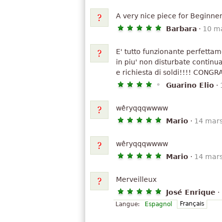
A very nice piece for Beginne
Barbara
·
10 m
E' tutto funzionante perfettam
in piu' non disturbate continua
e richiesta di soldi!!!! CONG
Guarino Elio
·
wêryqqqwwww
Mario
·
14 mar
wêryqqqwwww
Mario
·
14 mar
Merveilleux
José Enrique
·
Français
Langue:
Espagnol