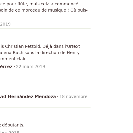
pièce pour flûte, mais cela a commencé
soin de ce morceau de musique ! Où puis-
l 2019
 Christian Petzold. Déjà dans l’Urtext
alena Bach sous la direction de Henry
amment clair.
iérrez
·
22 mars 2019
id Hernández Mendoza
·
18 novembre
x débutants.
bre 2018