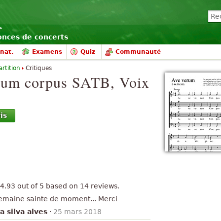
nonces de concerts
nat.
Examens
Quiz
Communauté
artition
Critiques
rum corpus
SATB, Voix
is
4.93
out of
5
based on
14
reviews.
semaine sainte de moment... Merci
a silva alves
·
25 mars 2018