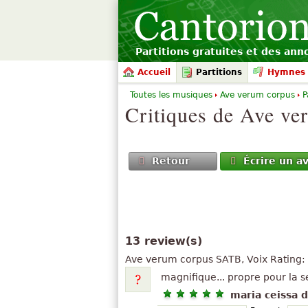
Partitions gratuites et des an
Accueil
Partitions
Hymnes 
Toutes les musiques
Ave verum corpus
P
Critiques de
Ave ve
Retour
Écrire un av
13 review(s)
Ave verum corpus
SATB, Voix
Rating:
magnifique... propre pour la 
maria ceissa d