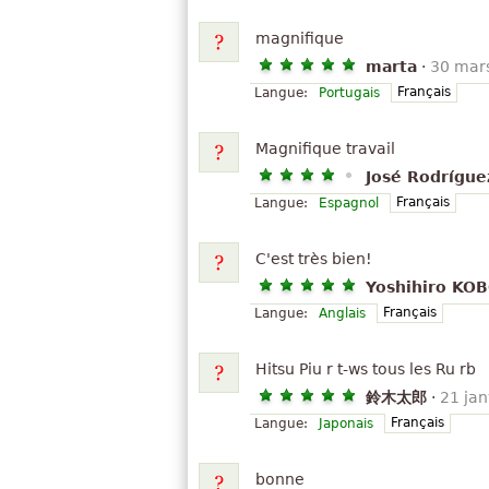
magnifique
marta
·
30 mar
Français
Langue:
Portugais
Magnifique travail
José Rodrígue
Français
Langue:
Espagnol
C'est très bien!
Yoshihiro KO
Français
Langue:
Anglais
Hitsu Piu r t-ws tous les Ru rb
鈴木太郎
·
21 jan
Français
Langue:
Japonais
bonne