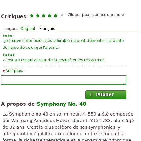
Cliquer pour donner une note
Critiques
Langue:
Original
Français
«
je trouve cette pièce très adorable!ça peut démontrer la bonté
»
de l'âme de celui qui l'a écrit.
«
C'est un travail autour de la beauté et les ressources
techniques, étonnant de facilité et de maîtrise de la musique que
Voir plus...
Mozart avait en fait enlevé le chapeau comment peuvent être
»
quelque chose ...
«
Il est plein de fraîcheur et de profondeur en même temps. La
Publier
simplicité des harmonies sont uniques, la Cadence,
À propos de
Symphony No. 40
arbebujandose gravité rythmique timide entre la perspective
»
aiguë des violoncelles. Je l...
La Symphonie no 40 en sol mineur, K. 550 a été composée
par Wolfgang Amadeus Mozart durant l'été 1788, alors âgé
«
Mozart ne peut pas qualifier vous et moins par quelqu'un qui
de 32 ans. C'est la plus célèbre de ses symphonies, y
n'y a personne sur équivalant à l'est au-dessus de tout essai de
atteignant un équilibre exceptionnel entre le fond et la
»
qualification
forme, la richesse thématique et la dynamique rythmique.