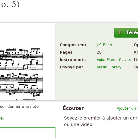
o. 5
)
Télé
Compositeur
J S Bach
O
Pages
28
A
Instruments
Voix
,
Piano
,
Clavier
L
Envoyé par
Music Library
Ta
pour donner une note
Écouter
Ajouter un
»
Soyez le premier à ajouter un en
le
ou une vidéo.