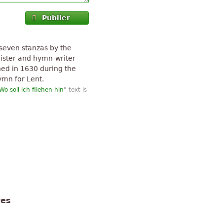
Publier
n seven stanzas by the
ster and hymn-writer
hed in 1630 during the
hymn for Lent.
Wo soll ich fliehen hin
" text is
tes