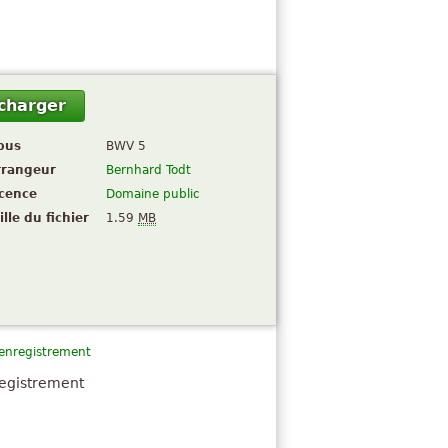
charger
pus
BWV 5
rrangeur
Bernhard Todt
icence
Domaine public
ille du fichier
1.59
MB
 enregistrement
registrement