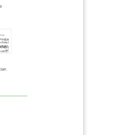
o
tian