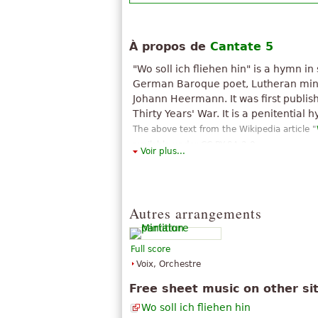
À propos de
Cantate 5
"Wo soll ich fliehen hin" is a hymn i
German Baroque poet, Lutheran mini
Johann Heermann. It was first publis
Thirty Years' War. It is a penitential 
The above text from the Wikipedia article "
available under CC BY-SA 3.0.
Voir plus...
Autres arrangements
Full score
Voix, Orchestre
Free sheet music on other si
Wo soll ich fliehen hin