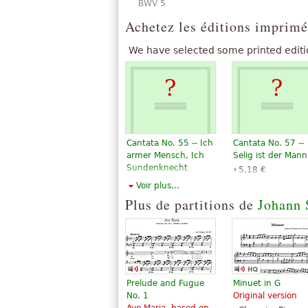
BWV 5
Achetez les éditions imprimé
We have selected some printed editi
Cantata No. 55 -- Ich
Cantata No. 57 --
armer Mensch, Ich
Selig ist der Mann
Sundenknecht
5,18 €
5,18 €
Alfred Publishing
Voir plus...
Choral, Vocal
Plus de partitions de
Johann 
Alfred Publishing
Prelude and Fugue
Minuet in G
No. 1
Original version