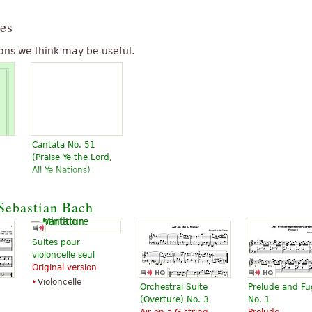
es
ons we think may be useful.
Cantata No. 51
(Praise Ye the Lord,
All Ye Nations)
13,89 €
Soprano Voice,
Sebastian Bach
Choir, Piano
Accompaniment,
Voice Solo
Suites pour
Edition Peters
violoncelle seul
Original version
Violoncelle
Orchestral Suite
Prelude and F
(Overture) No. 3
No. 1