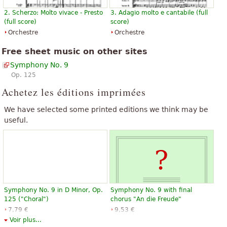
2. Scherzo: Molto vivace - Presto
3. Adagio molto e cantabile (full
(full score)
score)
Orchestre
Orchestre
Free sheet music on other sites
Symphony No. 9
Op. 125
Achetez les éditions imprimées
We have selected some printed editions we think may be
useful.
Symphony No. 9 in D Minor, Op.
Symphony No. 9 with final
125 ("Choral")
chorus "An die Freude"
7,79 €
9,53 €
Choir
Viola
Voir plus...