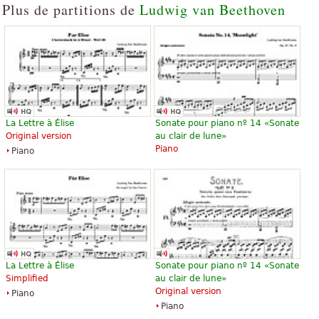
Dover Publications
Baerenreiter
Plus de partitions de
Ludwig van Beethoven
Symphony No. 9 (Introduction
Scherzo (from Symphony No. 9)
and Instructions for Study) by
52,24 €
La Lettre à Élise
Sonate pour piano nº 14 «Sonate
Karl Eberhardt
Hal Leonard
Original version
au clair de lune»
7,79 €
Piano
Piano
Edition Peters
Symphony No. 9 with final
La Lettre à Élise
Sonate pour piano nº 14 «Sonate
chorus "An die Freude"
Simplified
au clair de lune»
9,53 €
Original version
Piano
Violin
Piano
Baerenreiter