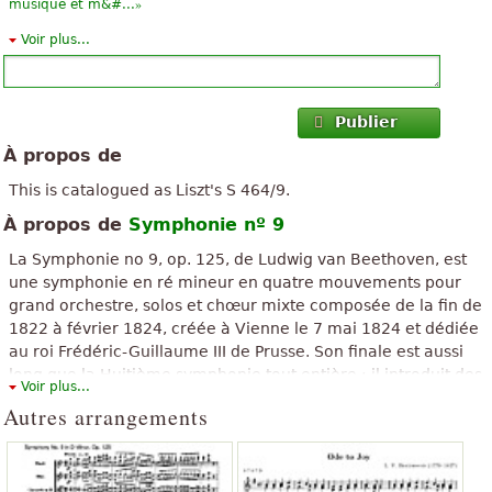
»
musique et m&#...
Voir plus...
«
»
Je sais déjà, le grand jeu mais Super birşeyyyyy yaa
«
»
Eh bien, ça fait si longtemps que j’ai enfin trouvé mon amour
Publier
«
»
q belle symphonie de beethoven le plus triste
À propos de
«
»
C'est très bon, mais recherchés pour guitare acoustique
This is catalogued as Liszt's S 464/9.
À propos de
Symphonie nº 9
«
»
Je tiens à jouer du piano d'aujourd'hui.
La Symphonie no 9, op. 125, de Ludwig van Beethoven, est
«
»
est l'une des plus belles symphonies
une symphonie en ré mineur en quatre mouvements pour
grand orchestre, solos et chœur mixte composée de la fin de
«
»
J'aime la musique classique
1822 à février 1824, créée à Vienne le 7 mai 1824 et dédiée
au roi Frédéric-Guillaume III de Prusse. Son finale est aussi
«
»
Masterpiece !!!!!
long que la Huitième symphonie tout entière ; il introduit des
Voir plus...
sections chantées sur l'Ode à la joie de Friedrich von Schiller.
«
»
pas original
Autres arrangements
The above text from the Wikipedia article "
Symphonie nº 9
Tout voir (14)
(Beethoven)
" text is available under CC BY-SA 3.0.