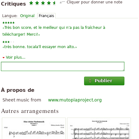
Cliquer pour donner une note
Critiques
Langue:
Original
Français
«
Très bon score, et le meilleur qui n'a pas la fraîcheur à
»
télécharger! Merci!
«
»
très bonne. tocala'll essayer mon alto.
Voir plus...
«
»
C'est un mouvement très sympa, j'aime arto
«
Une pièce vraiment chillieuse!
»
:-)
Publier
À propos de
«
»
Simplement brillant !
Sheet music from
www.mutopiaproject.org
«
»
buenisima partie
Autres arrangements
«
»
amusant et facile!!
«
»
C'est clair