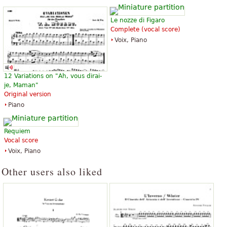
Le nozze di Figaro
Complete (vocal score)
Voix, Piano
Eine Kleine Nachtmusik (Easy
Serenade in G K525 'Eine kleine
Piano)
Nachtmusik'
12 Variations on "Ah, vous dirai-
10,40 €
10,88 €
je, Maman"
Piano
Piano Solo
Original version
Bosworth
Edition Peters
Piano
Requiem
Vocal score
Voix, Piano
Other users also liked
Eine kleine Nachtmusik
Eine kleine Nachtmusik fur
Streicher G-Dur KV 525
12,15 €
Cello, Viola, Double Bass, Violin
14,76 €
Baerenreiter Verlag
Baerenreiter Verlag