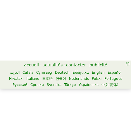
accueil
·
actualités
·
contacter
·
publicité
العربية
Català
Cymraeg
Deutsch
Ελληνικά
English
Español
Hrvatski
Italiano
日本語
한국어
Nederlands
Polski
Português
Русский
Српски
Svenska
Türkçe
Українська
中文(简体)