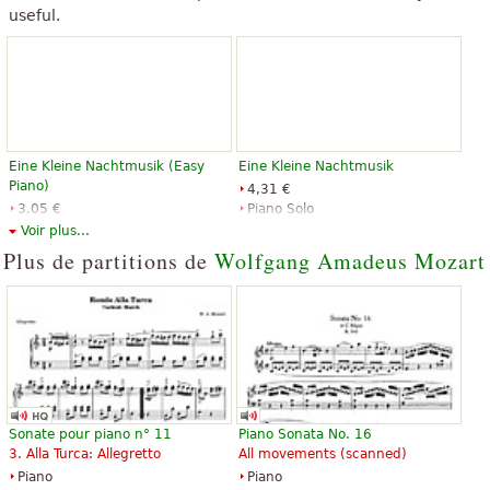
useful.
Eine Kleine Nachtmusik (Easy
Eine Kleine Nachtmusik
Piano)
4,31 €
3,05 €
Piano Solo
Piano Solo, Easy Piano
Alfred Music Publishing
Voir plus...
Santorella Publications
Plus de partitions de
Wolfgang Amadeus Mozart
Eine kleine Nachtmusik K. 525
Eine Kleine Nachtmusik
8,66 €
8,71 €
Sonate pour piano n° 11
Piano Sonata No. 16
Piano, Violin
Piano Solo
3. Alla Turca: Allegretto
All movements (scanned)
Schott Music
Alfred Music Publishing
Piano
Piano