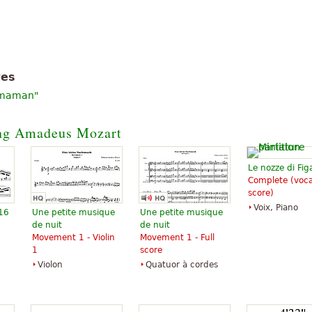
tes
e maman"
ng Amadeus Mozart
Le nozze di Fig
Complete (voca
score)
Voix, Piano
 16
Une petite musique
Une petite musique
de nuit
de nuit
Movement 1 - Violin
Movement 1 - Full
1
score
Violon
Quatuor à cordes