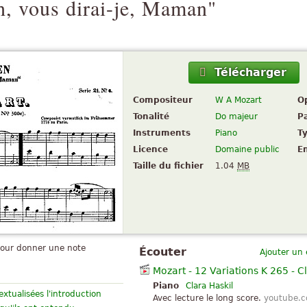
h, vous dirai-je, Maman"
Télécharger
Compositeur
W A Mozart
O
Tonalité
Do majeur
P
Instruments
Piano
T
Licence
Domaine public
E
Taille du fichier
1.04
MB
pour donner une note
Écouter
Ajouter un
Mozart - 12 Variations K 265 - C
Piano
Clara Haskil
tualisées l'introduction
Avec lecture le long score.
youtube.