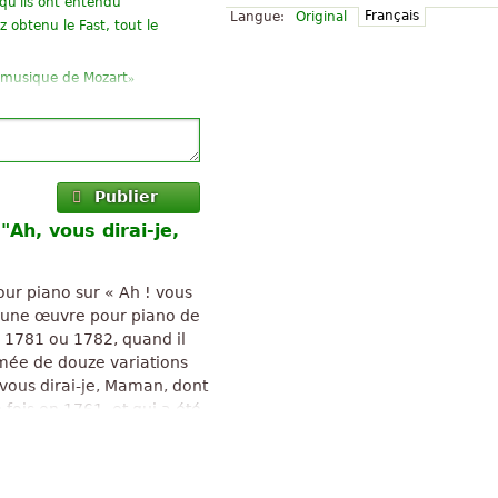
qu'ils ont entendu
Français
Langue:
Original
 obtenu le Fast, tout le
»
 musique de Mozart
on quand enfants pratiquant
je veux frapper, comme dans
Publier
 chose que j'ai jamais fait de
"Ah, vous dirai-je,
un « vieil homme » comme
ur piano sur « Ah ! vous
»
é du classicisme.
t une œuvre pour piano de
 1781 ou 1782, quand il
»
rilles!
rmée de douze variations
»
vous dirai-je, Maman, dont
fois en 1761, et qui a été
nsons enfantines.
Douze variations en do majeur
 »
" text is available under CC BY-