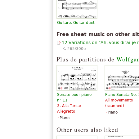
SA 3.0.
Guitare, Guitar duet
Free sheet music on other si
12 Variations on "Ah, vous dirai-j
K. 265/300e
Plus de partitions de
Wolfga
Sonate pour piano
Piano Sonata No.
n° 11
All movements
3. Alla Turca:
(scanned)
Allegretto
Piano
Piano
Other users also liked