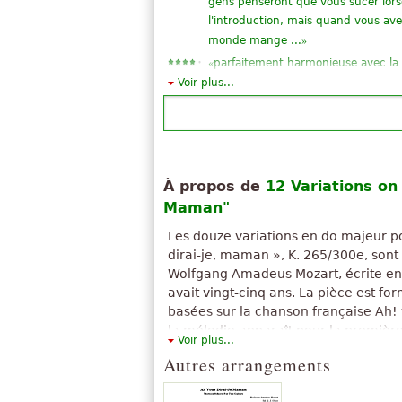
gens penseront que vous sucer lors
l'introduction, mais quand vous avez
»
monde mange ...
«
parfaitement harmonieuse avec la
Voir plus...
«
»
Variations surtout heureuses
«
Ça sonne comme une bonne chans
et écoute pour passer la nuit ^ ^ 
»
la pratique -
«
J'aime Euphonium était la meilleure
À propos de
12 Variations on 
»
jeu euphonium
Maman"
«
Grands pour obtenir son même à 
»
moi. Merci.
Les douze variations en do majeur po
«
J'aime, est mon compositeur préfér
dirai-je, maman », K. 265/300e, son
Wolfgang Amadeus Mozart, écrite en
«
Le score est bon, mais manque de t
avait vingt-cinq ans. La pièce est fo
«
Simple et belle. Il transmet la joie.
basées sur la chanson française Ah! 
«
»
LTS bon et facile à écouter trop
la mélodie apparaît pour la première 
Voir plus...
Tout voir (32)
reprise ensuite par beaucoup de cha
Autres arrangements
The above text from the Wikipedia article "
pour piano sur « Ah ! vous dirai-je, maman