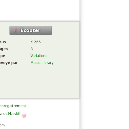
Écouter
pus
K 265
ages
8
ype
Variations
nvoyé par
Music Library
 enregistrement
lara Haskil
com