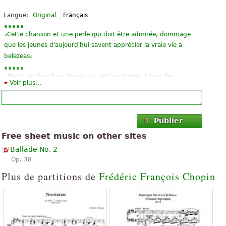
Langue:
Original
Français
«
Cette chanson et une perle qui doit être admirée, dommage
que les jeunes d'aujourd'hui savent apprécier la vraie vie a
»
belezeas
«
Merci. Je cherchais depuis un certain temps. L'une des
Voir plus...
»
meilleures œuvres de Chopin.
«
»
Merci de partager cet excellent matériel ! Succès à tous !
Publier
«
»
Good stuff et friendly page
Free sheet music on other sites
«
»
Merci de très belles pièces !
Ballade No. 2
Op. 38
«
»
Excellent, merci beaucoup
Plus de partitions de
Frédéric François Chopin
«
»
cool
«
»
excellent travail