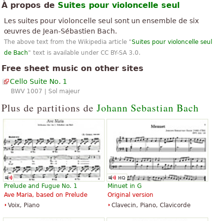
À propos de
Suites pour violoncelle seul
«
Merci beaucoup !!!
Les suites pour violoncelle seul sont un ensemble de six
Est-ce que quelqu'un sait comment trouver ?
œuvres de Jean-Sébastien Bach.
1er morceau : « Dîner »
The above text from the Wikipedia article "
Suites pour violoncelle seul
2e morceau : « Nocturne »
de Bach
" text is available under CC BY-SA 3.0.
de la bande originale de « The Lady calife »
Free sheet music on other sites
»
Cello Suite No. 1
https://www.youtube.com/watc...
BWV 1007 | Sol majeur
«
Johann Sebastian Bach a besoin d'aucune introduction, est
Plus de partitions de
Johann Sebastian Bach
considéré par beaucoup (et je m'inclus certainement) comme
»
l'un des plus grands musiciens de l'histoire de l'Occident...
«
Bien que j'ai 13 ans et une année en jouant du violoncelle je
monte mon audition pour un festival, je suis soit présenter le
»
Requiem (qui déjà toucher lors d'un concert et j'ai adoré) e...
«
Agora vou ter a oportunidade de aprender a tocar uma das
Prelude and Fugue No. 1
Minuet in G
melhores composições a solo mais frequentemente tocadas e
Ave Maria, based on Prelude
Original version
»
reconhecidas para violoncelo, eu amo essa música obrigado.
Voix, Piano
Clavecin, Piano, Clavicorde