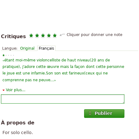
Cliquer pour donner une note
Critiques
Langue:
Original
Français
«
étant moi-même violoncelliste de haut niveau(20 ans de
pratique), j'adore cette œuvre mais la façon dont cette personne
le joue est une infamie.Son son est farineux(ceux qui ne
»
comprenne pas ne peuve...
Voir plus...
«
elle doit me permettre d'accorder mon violoncelle et apprendre
»
le positionnement de la main gauche
«
J'ai adoré cette chanson et je n'ai jamais les notes
Publier
malheureusement placé au bout de 3 ans, mais maintenant, j'ai
À propos de
décidé que je veux jouer à nouveau. Je HbAD les notes jouées
»
avec 13 e...
For solo cello.