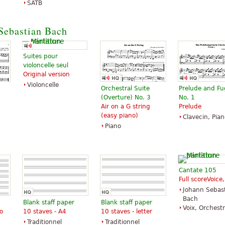
SATB
Sebastian Bach
Suites pour
violoncelle seul
Original version
Violoncelle
Orchestral Suite
Prelude and F
(Overture) No. 3
No. 1
Air on a G string
Prelude
(easy piano)
Clavecin, Pian
Piano
Cantate 105
Full scoreVoice,
Johann Sebas
Bach
Blank staff paper
Blank staff paper
Voix, Orchest
o
10 staves - A4
10 staves - letter
Traditionnel
Traditionnel