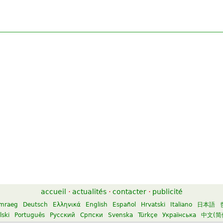
accueil
·
actualités
·
contacter
·
publicité
mraeg
Deutsch
Ελληνικά
English
Español
Hrvatski
Italiano
日本語
lski
Português
Русский
Српски
Svenska
Türkçe
Українська
中文(简