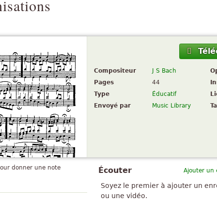
isations
Télé
Compositeur
J S Bach
O
Pages
44
I
Type
Éducatif
L
Envoyé par
Music Library
Ta
pour donner une note
Écouter
Ajouter un
Soyez le premier à ajouter un en
ou une vidéo.