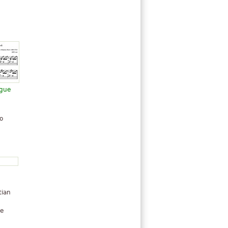
ugue
o
tian
re