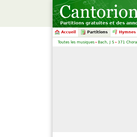
Partitions gratuites et des an
Accueil
Partitions
Hymnes 
Toutes les musiques
Bach, J S
371 Choral