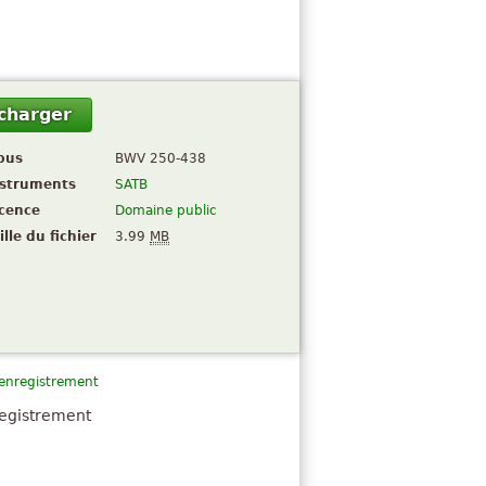
charger
pus
BWV 250-438
nstruments
SATB
icence
Domaine public
ille du fichier
3.99
MB
 enregistrement
registrement