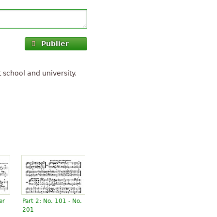
Publier
 school and university.
er
Part 2: No. 101 - No.
201