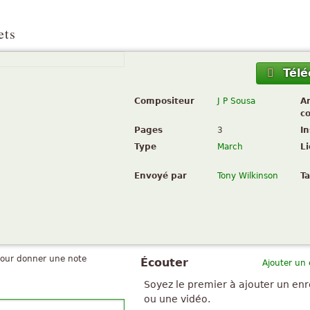
ets
Télé
Compositeur
J P Sousa
A
c
Pages
3
I
Type
March
L
Envoyé par
Tony Wilkinson
Ta
pour donner une note
Écouter
Ajouter un
Soyez le premier à ajouter un en
ou une vidéo.