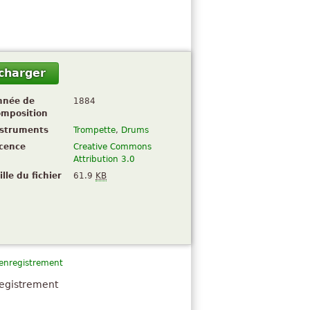
charger
nnée de
1884
omposition
nstruments
Trompette
,
Drums
icence
Creative Commons
Attribution 3.0
ille du fichier
61.9
KB
 enregistrement
registrement