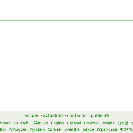
accueil
·
actualités
·
contacter
·
publicité
mraeg
Deutsch
Ελληνικά
English
Español
Hrvatski
Italiano
日本語
lski
Português
Русский
Српски
Svenska
Türkçe
Українська
中文(简