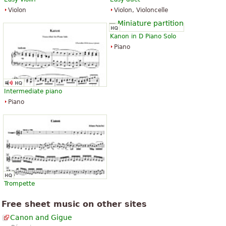
«
J'adore cette chanson muchisisisisisisisisisisisisimas grasias pour
Violon
Violon, Violoncelle
»
faciliter des chansons comme cette jalousie agradesco
Tout voir (129)
Kanon in D Piano Solo
Piano
Intermediate piano
Piano
Trompette
Free sheet music on other sites
Canon and Gigue