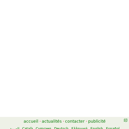
Canon in D for Trumpet and
Canon In D
Organ
6,53 €
6,05 €
Flute
Organ, B-Flat Trumpet
Kendor Music Inc
Unity Music Press
Canon in D
Canon In D
6,92 €
13,02 €
Percussion, Marimba
River Song Productions
Alfred Music Publishing
accueil
·
actualités
·
contacter
·
publicité
العربية
Català
Cymraeg
Deutsch
Ελληνικά
English
Español