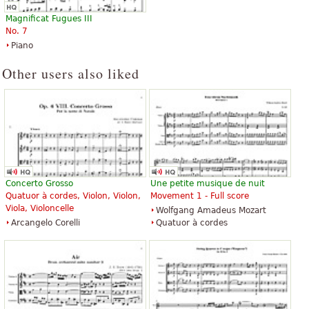
3,44 €
9,53 €
Classical Guitar, Acoustic Guitar,
Cello
Magnificat Fugues III
Guitar Tablature, Guitar Solo
Latham Music Enterprises
No. 7
Alfred Music Publishing
Piano
Other users also liked
Pachabel's Canon in D and
Canon in D
Gathered in the Love of Christ
1,96 €
13,06 €
Choir
Flute, Cello, Piano, Oboe, Organ
Shawnee Press
Concerto Grosso
Une petite musique de nuit
GIA Publications
Quatuor à cordes, Violon, Violon,
Movement 1 - Full score
Viola, Violoncelle
Wolfgang Amadeus Mozart
Arcangelo Corelli
Quatuor à cordes
Canon in D
Canon In D - Easy Piano
3,44 €
3,44 €