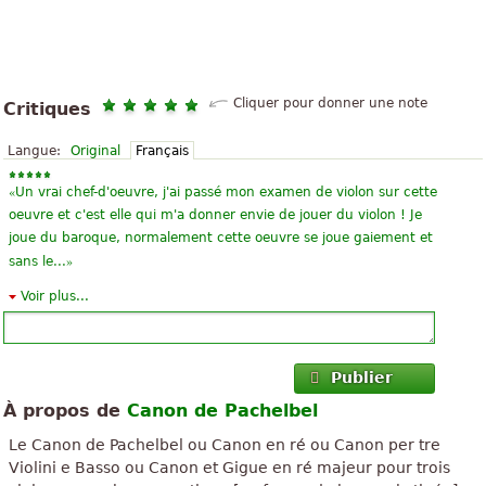
Cliquer pour donner une note
Critiques
Langue:
Original
Français
«
Un vrai chef-d'oeuvre, j'ai passé mon examen de violon sur cette
oeuvre et c'est elle qui m'a donner envie de jouer du violon ! Je
joue du baroque, normalement cette oeuvre se joue gaiement et
»
sans le...
Voir plus...
«
cette musique restera gravez dans TOUTES SANS EXCEPTION les
»
mémoires pendants de s millénaires
«
C'est un travail impressionnant, a longtemps été le chercher à
Publier
toucher avec le violon et la vérité est facile à apprendre et si elle
À propos de
Canon de Pachelbel
»
l'audition est impressionnant quand il est joué avec un q...
Le Canon de Pachelbel ou Canon en ré ou Canon per tre
«
Je joue de l'alto, serait quelqu'un pourrait me dire n'importe
Violini e Basso ou Canon et Gigue en ré majeur pour trois
quelle page de partitions pour alto s'il vous plaît ?