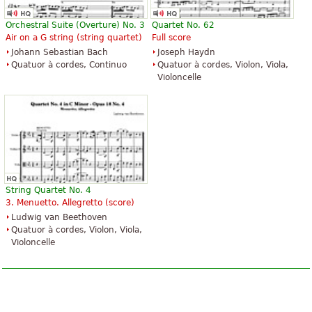
Organ
Piano Solo, Easy Piano
Alfred Music Publishing
Alfred Music Publishing
Orchestral Suite (Overture) No. 3
Quartet No. 62
Air on a G string (string quartet)
Full score
Johann Sebastian Bach
Joseph Haydn
Quatuor à cordes, Continuo
Quatuor à cordes, Violon, Viola,
Violoncelle
Canon In D for Easy Guitar
Canon In D
3,44 €
3,47 €
Easy Guitar
Piano Solo
Santorella Publications
Alfred Music Publishing
String Quartet No. 4
3. Menuetto. Allegretto (score)
Ludwig van Beethoven
Quatuor à cordes, Violon, Viola,
Violoncelle
Canon In D
Canon in D for Flute and Organ
5,18 €
6,05 €
Piano
Flute, Organ
Alfred Music Publishing
Unity Music Press