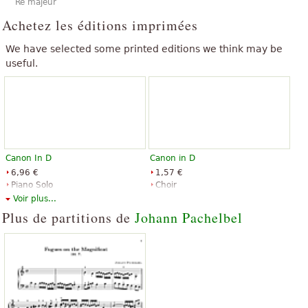
Ré majeur
Achetez les éditions imprimées
We have selected some printed editions we think may be
useful.
Canon In D
Canon in D
6,96 €
1,57 €
Piano Solo
Choir
Music Sales
Shawnee Press
Voir plus...
Plus de partitions de
Johann Pachelbel
Canon in D
Canon in D for Cello Quartet