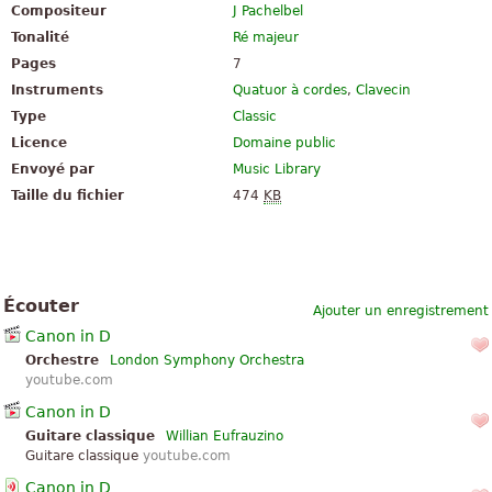
Compositeur
J Pachelbel
Tonalité
Ré majeur
Pages
7
Instruments
Quatuor à cordes
,
Clavecin
Type
Classic
Licence
Domaine public
Envoyé par
Music Library
Taille du fichier
474
KB
Écouter
Ajouter un enregistrement
Canon in D
Orchestre
London Symphony Orchestra
youtube.com
Canon in D
Guitare classique
Willian Eufrauzino
Guitare classique
youtube.com
Canon in D