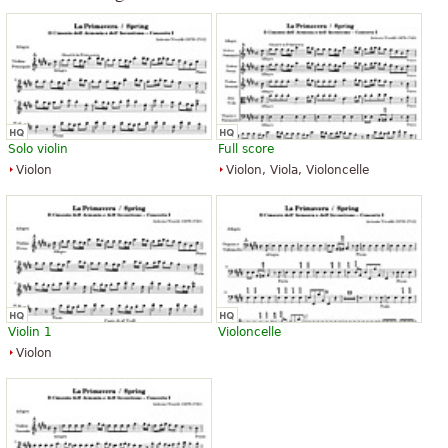
de Paris du début de l’année 1728.
The above text from the Wikipedia article "
Les Quatre Saisons
" text is
available under CC BY-SA 3.0.
Solo violin
Full score
Violon
Violon, Viola, Violoncelle
Violin 1
Violoncelle
Violon