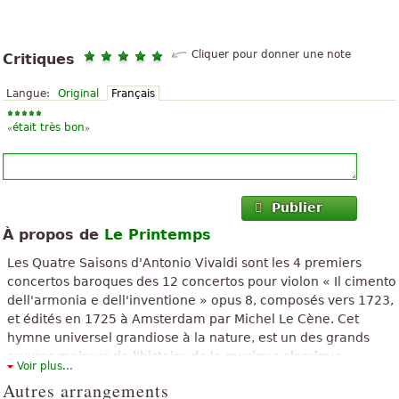
Cliquer pour donner une note
Critiques
Langue:
Original
Français
«
»
était très bon
Publier
À propos de
Le Printemps
Les Quatre Saisons d'Antonio Vivaldi sont les 4 premiers
concertos baroques des 12 concertos pour violon « Il cimento
dell'armonia e dell'inventione » opus 8, composés vers 1723,
et édités en 1725 à Amsterdam par Michel Le Cène. Cet
hymne universel grandiose à la nature, est un des grands
œuvres majeurs de l’histoire de la musique classique
Voir plus...
occidentale, immense succès mondial depuis sa première
Autres arrangements
interprétation notamment à Londres et au Concert Spirituel