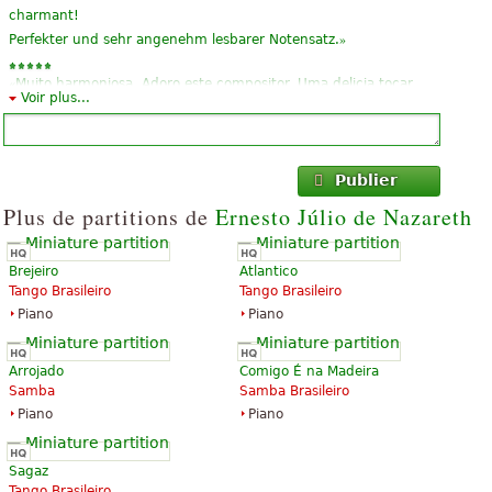
charmant!
»
Perfekter und sehr angenehm lesbarer Notensatz.
«
Muito harmoniosa. Adoro este compositor. Uma delicia tocar
Voir plus...
»
esta linda musica. Obrigada por compartilhar.
«
»
très bien jouer et entendre... plus
Publier
«
»
Me ha conmovido y emocionado !!
Plus de partitions de
Ernesto Júlio de Nazareth
«
»
J'adore! C'est un plaisir de le toucher
Brejeiro
Atlantico
«
»
J'aime toucher... très bon
Tango Brasileiro
Tango Brasileiro
Piano
Piano
«
»
très beau... J'adore
«
»
Arrojado
Comigo É na Madeira
grand chef-d'œuvre......
Samba
Samba Brasileiro
«
»
Piano
Piano
très bon merveilleux
«
»
Très bien!
Sagaz
Tout voir (14)
Tango Brasileiro