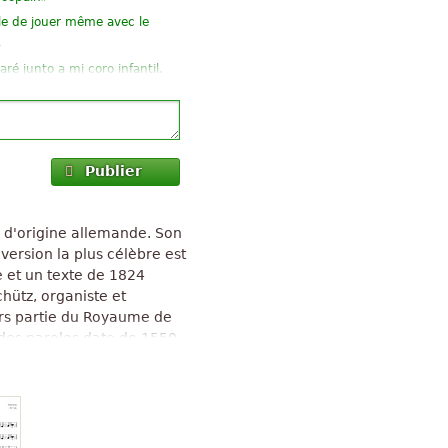
le de jouer même avec le
»
ré junto a mi coro infantil.
»
rès facile à trouver
Publier
»
allemand correct
»
uide de prononciation !
 d'origine allemande. Son
»
 gf ffk llf
 version la plus célèbre est
»
s !!!
 et un texte de 1824
ütz, organiste et
alors partie du Royaume de
des paroles date de 1550,
 1615 par Melchior Franck.
e nombreuses langues. La
nt international de
 1939, elle est aussi
d aux États-Unis.