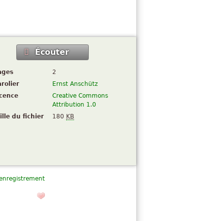
Écouter
ages
2
rolier
Ernst Anschütz
icence
Creative Commons
Attribution 1.0
ille du fichier
180
KB
 enregistrement