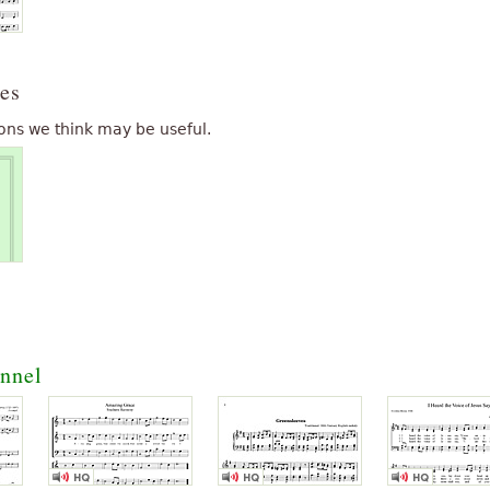
Mon beau sapin
" text is
es
ons we think may be useful.
onnel