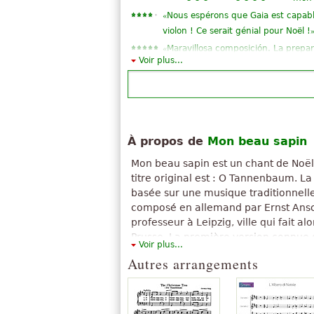
«
Nous espérons que Gaia est capab
violon ! Ce serait génial pour Noël !
«
Maravillosa composición. La prepara
Voir plus...
»
Gracias por compartir.
«
»
Tres bon arrangement
«
Je vous remercie, selon les dates, t
«
»
chanter en famille
«
score parfait. ment dans le texte 
À propos de
Mon beau sapin
«
Simple et mignon ! Merci pour le g
Mon beau sapin est un chant de Noël
«
niks skd kdsj dfj dfkj kdfjk djf dkjfhg
titre original est : O Tannenbaum. La
«
Merci m’a aidé en trop. Félicitation
basée sur une musique traditionnelle
Tout voir (13)
composé en allemand par Ernst Ansch
professeur à Leipzig, ville qui fait 
Prusse. La première version connue 
Voir plus...
une autre version a été composée en
Autres arrangements
Cette chanson a été traduite dans d
musique est utilisée par le mouveme
travailleurs « The Red Flag » ; depuis
l'hymne officiel de l'État du Marylan