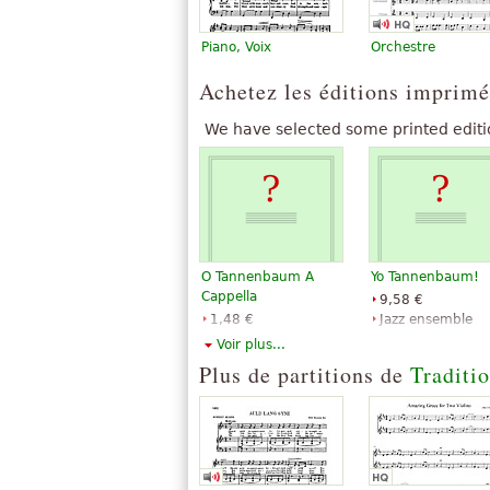
The above text from the Wikipedia article "
available under CC BY-SA 3.0.
Piano, Voix
Orchestre
Achetez les éditions imprimé
We have selected some printed editi
O Tannenbaum A
Yo Tannenbaum!
Cappella
9,58 €
1,48 €
Jazz ensemble
Mens choir,
Alfred Publishing
Voir plus...
Choral, Vocal
Plus de partitions de
Traditi
G. Schirmer