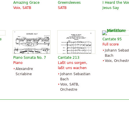
Amazing Grace
Greensleeves
I Heard the Voi
Voix, SATB
SATB
Jesus Say
e
Cantate 95
Full score
Johann Sebas
Bach
Piano Sonata No. 7
Cantate 213
Voix, Orchest
Piano
Laßt uns sorgen,
laßt uns wachen
Alexandre
Scriabine
Johann Sebastian
Bach
Voix, SATB,
Orchestre