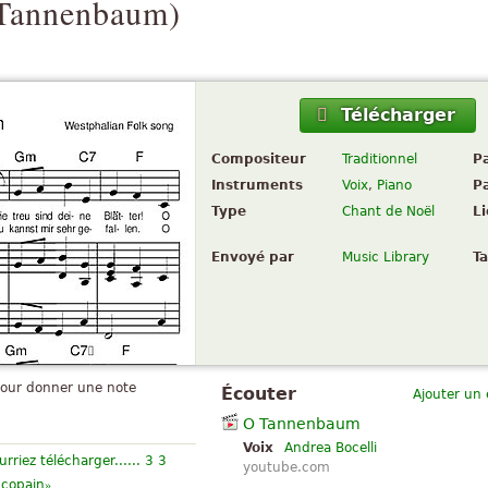
Tannenbaum
)
Télécharger
Compositeur
Traditionnel
P
Instruments
Voix
,
Piano
Pa
Type
Chant de Noël
L
Envoyé par
Music Library
Ta
pour donner une note
Écouter
Ajouter un
O Tannenbaum
Voix
Andrea Bocelli
rriez télécharger...... 3 3
youtube.com
»
copain