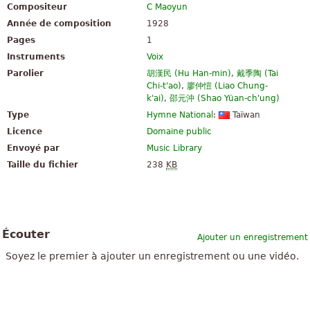
Compositeur
C Maoyun
Année de composition
1928
Pages
1
Instruments
Voix
Parolier
胡漢民 (Hu Han-min)
,
戴季陶 (Tai
Chi-t'ao)
,
廖仲愷 (Liao Chung-
k'ai)
,
邵元沖 (Shao Yüan-ch'ung)
Type
Hymne National
:
Taïwan
Licence
Domaine public
Envoyé par
Music Library
Taille du fichier
238
KB
Écouter
Ajouter un enregistrement
Soyez le premier à ajouter un enregistrement ou une vidéo.