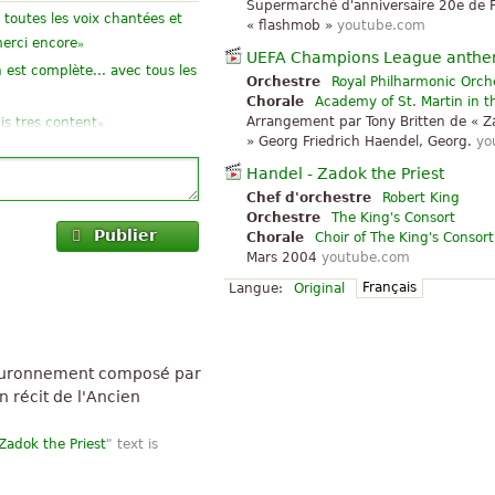
Supermarché d'anniversaire 20e de 
r toutes les voix chantées et
« flashmob »
youtube.com
»
merci encore
UEFA Champions League anth
 est complète... avec tous les
Orchestre
Royal Philharmonic Orch
Chorale
Academy of St. Martin in th
»
Arrangement par Tony Britten de « Za
is tres content
» Georg Friedrich Haendel, Georg.
yo
»
cis beaucoup.
Handel - Zadok the Priest
générations actuelles de délices
Chef d'orchestre
Robert King
Orchestre
The King's Consort
Publier
Chorale
Choir of The King's Consort
Mars 2004
youtube.com
»
 à comprendre
Français
Langue:
Original
»
icile de la musique
»
s critiqué toute
couronnement composé par
n récit de l'Ancien
Zadok the Priest
" text is