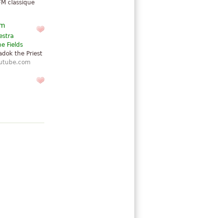
FM classique
em
estra
e Fields
dok the Priest
utube.com