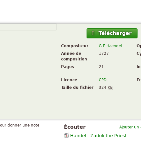
Télécharger
Compositeur
G F Haendel
O
Année de
1727
C
composition
Pages
21
I
Licence
CPDL
E
Taille du fichier
324
KB
pour donner une note
Écouter
Ajouter un
Handel - Zadok the Priest