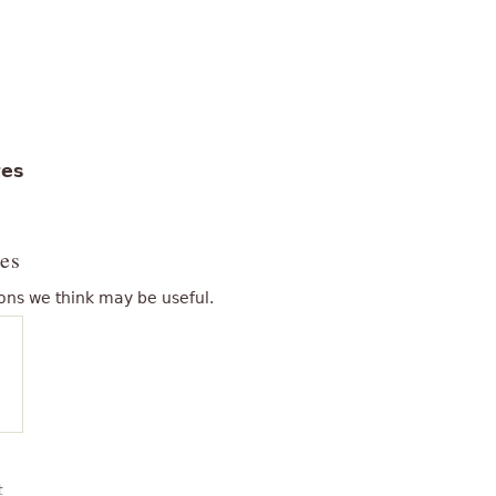
tes
es
ons we think may be useful.
t