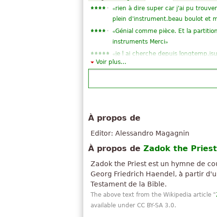
«
rien à dire super car j'ai pu trouve
plein d'instrument.beau boulot et 
«
Génial comme pièce. Et la partition
»
instruments Merci
«
je l ai cherche depuis longtemp.jsu
Voir plus...
«
c'est une bonne pièce que j'appré
«
Tsadok, le prêtre à la force et les 
»
pendant deux siècles.
«
Génial
»
juste génial !
À propos de
«
Merci beaucoup. Il est très facile
Editor: Alessandro Magagnin
«
»
très belle oeuvre
«
À propos de
Zadok the Priest
Ses un morceau magnifique et diff
«
très bonnes contributions n'ont pa
Zadok the Priest est un hymne de 
Tout voir (15)
Georg Friedrich Haendel, à partir d'u
Testament de la Bible.
The above text from the Wikipedia article "
available under CC BY-SA 3.0.