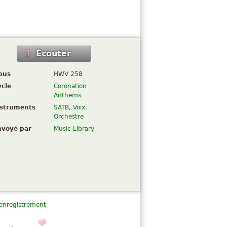
Écouter
pus
HWV 258
ycle
Coronation
Anthems
nstruments
SATB
,
Voix
,
Orchestre
nvoyé par
Music Library
 enregistrement