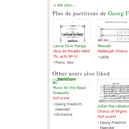
3,92 €
Edition Peters
Voir plus...
Piano, Choir
Plus de partitions de
Georg F
G. Schirmer
Lascia Ch'io Pianga
Messiah
(Aria de Rinaldo HWV
Hallelujah Chorus
7b, acto Nº II)
SATB
Piano, Voix
Other users also liked
Music for the Royal
Fireworks
Full score
Georg Friedrich
Judas Maccabaeu
Haendel
Chorus of Virgins
Orchestre
(full score)
Georg Friedrich
Haendel