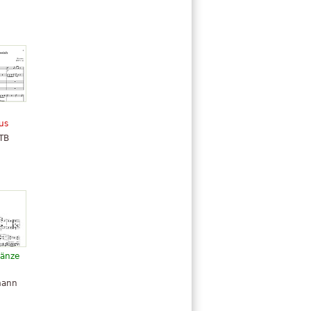
us
ATB
tänze
mann