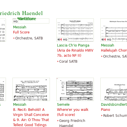
riedrich Haendel
Messiah
Full Score
Orchestre, SATB
Lascia Ch'io Pianga
Messiah
(Aria de Rinaldo HWV
Hallelujah Chor
7b, acto Nº II)
Orchestre, S
Coral SATB
s
Messiah
Semele
Davidsbündler
8. Recit: Behold! A
Where'er you walk
Piano
Virgin Shall Conceive
(full score)
Robert Schu
& 9. Air: O Thou That
Georg Friedrich
Tellest Good Tidings
Haendel