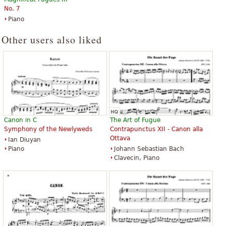
Guitar Tablature, Guitar Solo
Latham Music Enterprises
No. 7
Alfred Music Publishing
Piano
Other users also liked
Pachabel's Canon in D and
Canon in D
Gathered in the Love of Christ
1,96 €
13,06 €
Choir
Flute, Cello, Piano, Oboe, Organ
Shawnee Press
Canon in C
The Art of Fugue
GIA Publications
Symphony of the Newlyweds
Contrapunctus XII - Canon alla
Ottava
Ian Diuyan
Piano
Johann Sebastian Bach
Clavecin, Piano
Canon in D
Canon In D - Easy Piano
3,44 €
3,44 €
Organ
Piano Solo, Easy Piano