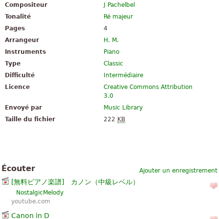
Compositeur
J Pachelbel
Tonalité
Ré majeur
Pages
4
Arrangeur
H. M.
Instruments
Piano
Type
Classic
Difficulté
Intermédiaire
Licence
Creative Commons Attribution
3.0
Envoyé par
Music Library
Taille du fichier
222
KB
Écouter
Ajouter un enregistrement
[無料ピアノ楽譜] カノン（中級レベル）
NostalgicMelody
youtube.com
Canon in D