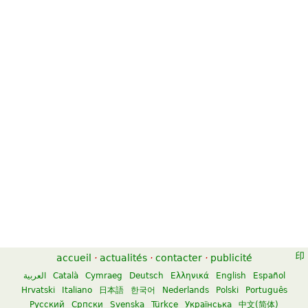
Canon in D for Trumpet and
Canon In D
Organ
6,53 €
6,05 €
Flute
Organ, B-Flat Trumpet
Kendor Music Inc
Unity Music Press
Canon in D
Canon In D
6,92 €
13,02 €
Percussion, Marimba
River Song Productions
accueil
·
actualités
·
contacter
·
publicité
Alfred Music Publishing
العربية
Català
Cymraeg
Deutsch
Ελληνικά
English
Español
Hrvatski
Italiano
日本語
한국어
Nederlands
Polski
Português
Русский
Српски
Svenska
Türkçe
Українська
中文(简体)