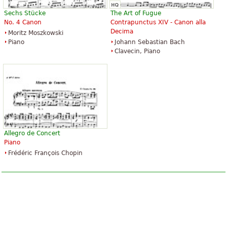
Alfred Music Publishing
Alfred Music Publishing
Sechs Stücke
The Art of Fugue
No. 4 Canon
Contrapunctus XIV - Canon alla
Decima
Moritz Moszkowski
Piano
Johann Sebastian Bach
Clavecin, Piano
Canon In D for Easy Guitar
Canon In D
3,44 €
3,47 €
Easy Guitar
Piano Solo
Santorella Publications
Alfred Music Publishing
Allegro de Concert
Piano
Frédéric François Chopin
Canon In D
Canon in D for Flute and Organ
5,18 €
6,05 €
Piano
Flute, Organ
Alfred Music Publishing
Unity Music Press