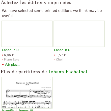
Achetez les éditions imprimées
We have selected some printed editions we think may be
useful.
Canon In D
Canon in D
6,96 €
1,57 €
Piano Solo
Choir
Music Sales
Shawnee Press
Voir plus...
Plus de partitions de
Johann Pachelbel
Canon in D
Canon in D for Cello Quartet
3,44 €
9,53 €
Classical Guitar, Acoustic Guitar,
Cello
Magnificat Fugues III