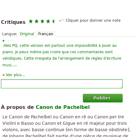
Cliquer pour donner une note
Critiques
Langue:
Original
Français
«
Nez PQ, cette version est partout une impossibilité à jouer au
piano, je peux même pas croire que ces commentaires sont
véridiques. Cette irrespeta de l'arrangement de règles d'écriture
»
musi...
Voir plus...
«
»
c'est un grand classique que tout musicien aime savoir jouer
«
Grande partition, facilement lues et exécutées. Certainement un
grand morceau d'apprendre ! Un peu plus difficile que d'autres
Publier
»
versions j'ai appris, donc dans l'ensemble très agr...
À propos de
Canon de Pachelbel
«
belle musique...l'Ecoute en permanence...fait rêver... Cependant
Le Canon de Pachelbel ou Canon en ré ou Canon per tre
»
ce score je pense qu'il fait bien mais un peu trop dur...... ! 3 <
Violini e Basso ou Canon et Gigue en ré majeur pour trois
violons, avec basse continue [en forme de basse obstinée],
«
C’est très difficile à apprendre et nécessite beaucoup de doigté
de Johann Pachelbel fait partie d'une pièce de musique de