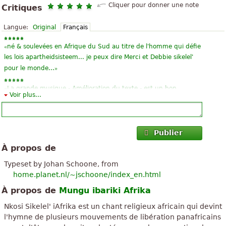
Cliquer pour donner une note
Critiques
Langue:
Original
Français
«
né & soulevées en Afrique du Sud au titre de l'homme qui défie
les lois apartheidsisteem... je peux dire Merci et Debbie sikelel'
»
pour le monde...
«
La grande musique - Amélioration du texte - est un bon
Voir plus...
exemple d'un possible «Hymne International" (si l'humanité est
»
suffisamment tolérant pour lui)
«
Merci beaucoup. Aimerait aussi avoir une version incluant la
Publier
»
section « Woza Moya » merveilleuse.
À propos de
«
En venant de l'Afrique du Sud, ce morceau de moi est vraiment
Typeset by Johan Schoone, from
»
très important. Il est agréable à entendre.
home.planet.nl/~jschoone/index_en.html
À propos de
Mungu ibariki Afrika
«
la même manière que « Dieu sauve la Reine » mais sympa et
»
cool trompette
Nkosi Sikelel' iAfrika est un chant religieux africain qui devint
l'hymne de plusieurs mouvements de libération panafricains
«
fantastique hymne pour le monde entier, non seulement pour