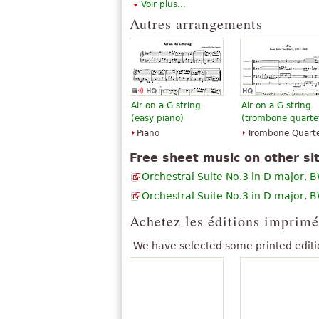
Voir plus...
occidentale.
«
Bach fut l'un des rares compositeur
Autres arrangements
The above text from the Wikipedia article "
»
sentiments en sons.
available under CC BY-SA 3.0.
«
»
adore, merveilleux
«
je l'adore - un chef-d'œuvre, si jama
Tout voir (42)
Air on a G string
Air on a G string
(easy piano)
(trombone quarte
Piano
Trombone Quart
Free sheet music on other si
Orchestral Suite No.3 in D major,
Orchestral Suite No.3 in D major,
Achetez les éditions imprimé
We have selected some printed editi