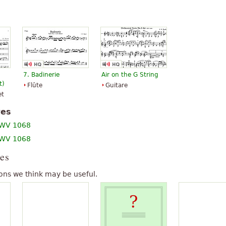
s qui traduisent les
Air sur la corde de sol
" text is
»
is il y avait un.
7. Badinerie
Air on the G String
t)
Flûte
Guitare
et
tes
 BWV 1068
 BWV 1068
es
ons we think may be useful.