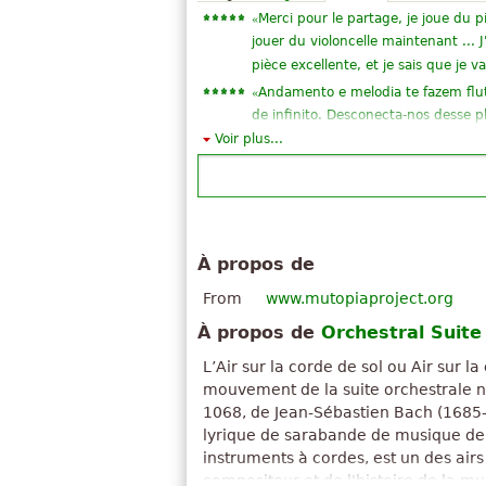
«
Merci pour le partage, je joue du p
jouer du violoncelle maintenant ... J
pièce excellente, et je sais que je va
«
Andamento e melodia te fazem flu
de infinito. Desconecta-nos desse 
»
Voir plus...
níveis apaziguantes.
«
Andamento e melodia te fazem flu
de infinito. Desconecta-nos desse 
»
níveis apaziguantes.
«
très bon la CANTORION, me permet
À propos de
musique.
demander plus de partitions pour vi
From
www.mutopiaproject.org
aussi les partitions pour saxophone 
À propos de
Orchestral Suite
«
La vérité est que mauvais que mes
travail très ISA sucré, doux et m
L’Air sur la corde de sol ou Air sur la
»
D!
mouvement de la suite orchestrale 
«
Désolé pour mon ignorance mais je
1068, de Jean-Sébastien Bach (1685-
»
lyrique de sarabande de musique d
l'aria sur solmayor?, Merci
instruments à cordes, est un des airs
«
Très Heureux sommes très appropri
compositeur et de l'histoire de la m
»
belle jeune