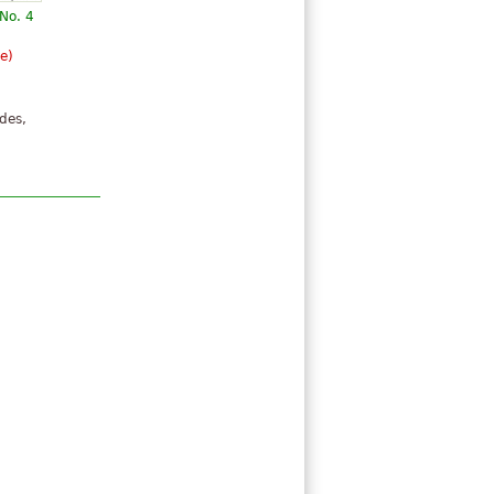
 No. 4
re)
des,