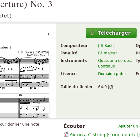
erture) No. 3
rtet)
Télécharger
Compositeur
J S Bach
O
Tonalité
Ré majeur
P
Instruments
Quatuor à cordes
,
T
Continuo
Licence
Domaine public
E
Taille du fichier
64.0
KB
pour donner une note
Écouter
Ajouter un
Air on a G string (string quartet