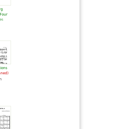
rg
Four
es
tions
nned)
n