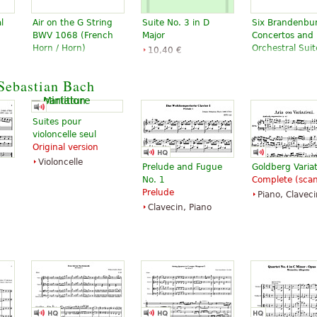
l
Air on the G String
Suite No. 3 in D
Six Brandenbu
BWV 1068 (French
Major
Concertos and 
Horn / Horn)
Orchestral Suit
10,40 €
8,66 €
Orchestra, Full
14,76 €
French horn,
orchestra
Dover
Sebastian Bach
Horn, Piano
Alfred Publishing
Publications
Fentone Music
Suites pour
violoncelle seul
Original version
Violoncelle
Prelude and Fugue
Goldberg Varia
No. 1
Complete (sca
Prelude
Piano, Claveci
Clavecin, Piano