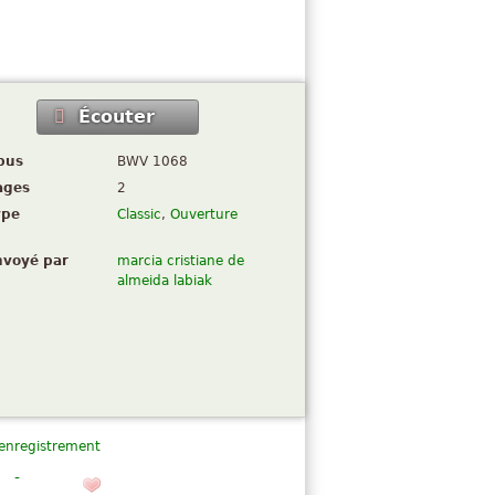
Écouter
pus
BWV 1068
ages
2
ype
Classic
,
Ouverture
nvoyé par
marcia cristiane de
almeida labiak
 enregistrement
) -