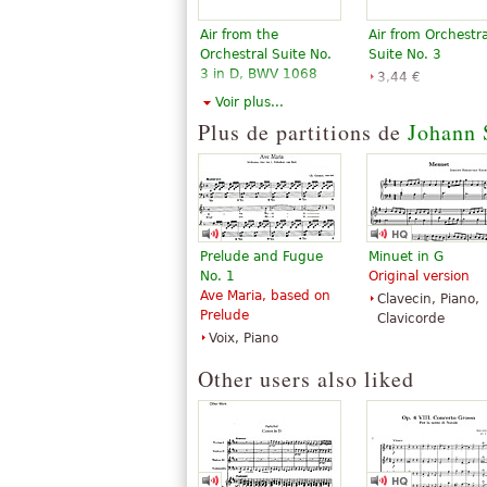
Air from the
Air from Orchestra
Orchestral Suite No.
Suite No. 3
3 in D, BWV 1068
3,44 €
5,18 €
Piano
Voir plus...
Schott Music
Alfred Publishing
Plus de partitions de
Johann 
Prelude and Fugue
Minuet in G
No. 1
Original version
Ave Maria, based on
Clavecin, Piano,
Prelude
Clavicorde
Voix, Piano
Other users also liked