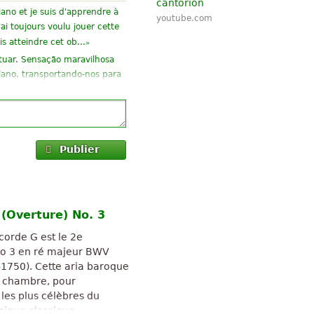
cantorion
iano et je suis d'apprendre à
youtube.com
'ai toujours voulu jouer cette
»
is atteindre cet ob...
tuar. Sensação maravilhosa
plano, transportando-nos para
tuar. Sensação maravilhosa
plano, transportando-nos para
Publier
tant d’apprendre la
oloncelle.
»
ténor.
 (Overture) No. 3
 commentaires critiques, un
ignon. Recommandé par mi =
 corde G est le 2e
no 3 en ré majeur BWV
 pourrais poster les cordes de
1750). Cette aria baroque
e chambre, pour
 les plus célèbres du
é pour une lecture Cantorion
usique classique