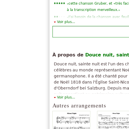
«
cette chanson Gruber, et «très fac
»
à la transcription merveilleux.
«
J'ai besoin de la chanson avec feu
Voir plus...
ou profonde je commence avec la g
«
excellent score à une partie de la d
forme ou écrit très clair et qui est b
«
pas très facile à jouer à la guitare .
»
À propos de
Douce nuit, saint
«
»
excellent pour débutant
Douce nuit, sainte nuit est l'un des c
«
Elle est un classique cool jolie que j
célèbres au monde représentant Noë
«
»
Simple harmonisation. Idéal
germanophone. Il a été chanté pour la
«
Simple, mais grande qualité sonor
de Noël 1818 dans l'Église Saint-Nicol
«
cette chose ressemble à une bom
d'Oberndorf bei Salzburg. Depuis ma
Tout voir (30)
nuit appartient au patrimoine cultur
Voir plus...
reconnu par l'UNESCO.
Autres arrangements
The above text from the Wikipedia article "
available under CC BY-SA 3.0.