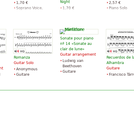
Night
1,70 €
2,57 €
Soprano Voice,
1,70 €
Piano Solo
Choir, Voice Solo
Percussion,
Alfred Music
E.C. Schirmer
Handbell, Choir
Publishing
Publishing
Hope Publishing
Company
Sonate pour piano
nº 14 «Sonate au
clair de lune»
Guitar arrangement
Romanza
Recuerdos de l
Ludwig van
Guitar Solo
Alhambra
Beethoven
nt
Guitare
Anonymous
Guitare
I
Guitare
Francisco Tár