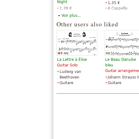
Night
1,35 €
1,39 €
A Cappella
Choir, High Voice,
Hinshaw Music
Voir plus...
Piano, Organ,
Inc.
Other users also liked
Voice Solo
Carl Fischer
La Lettre à Élise
Le Beau Danube
Guitar Solo
bleu
Guitar arrangeme
Ludwig van
Silent Night, Holy
Silent Night
Beethoven
Johann Strauss I
Night
14,76 €
Guitare
Guitare
5,18 €
Clarinet quartet,
Violin
Woodwind
Majestic Music
quartet, Clarinet
Publications
Advance Music