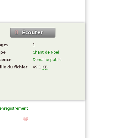
Écouter
ages
1
ype
Chant de Noël
icence
Domaine public
ille du fichier
49.1
KB
 enregistrement