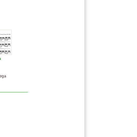
a
rega