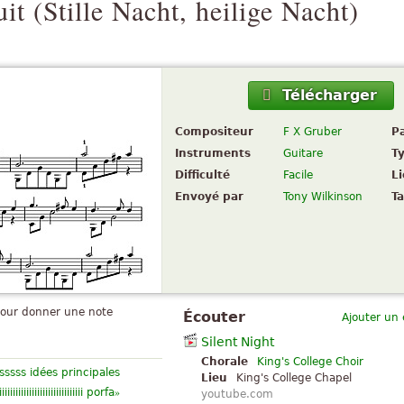
it (
Stille Nacht, heilige Nacht
)
Télécharger
Compositeur
F X Gruber
P
Instruments
Guitare
T
Difficulté
Facile
L
Envoyé par
Tony Wilkinson
Ta
pour donner une note
Écouter
Ajouter un
Silent Night
Chorale
King's College Choir
sssss idées principales
Lieu
King's College Chapel
»
iiiiiiiiiiiiiiiiiiiiiiiiiiiiiii porfa
youtube.com