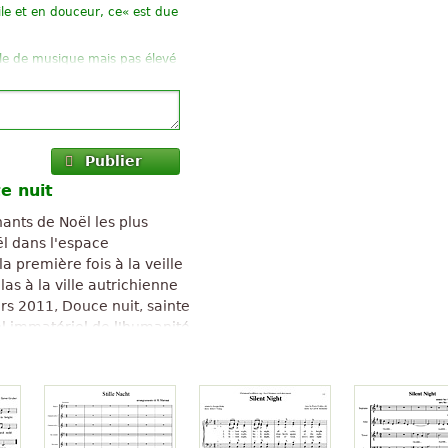
ile et en douceur, ce« est due
ille de musique mais pas élevé
»
uitare joué
isposition particulière, la
»
on.
..
Publier
e nuit
hants de Noël les plus
»
'adorais...
l dans l'espace
 première fois à la veille
»
e
as à la ville autrichienne
»
be
rs 2011, Douce nuit, sainte
el immatériel de l'humanité
Douce nuit, sainte nuit
" text is