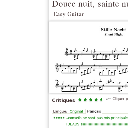
Douce nuit, sainte nu
Easy Guitar
Cliquer 
Critiques
Langue:
Original
Français
«
conseils ne sont pas mis principale
IDEADS siiiiiiiiiiiiiiiiiiiiiiiiiiiiiiiiiiiiiiiiiiiiiiiiiiiii