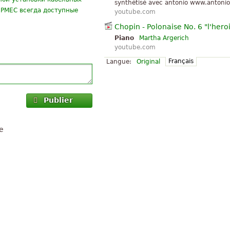
synthétisé avec antonio www.antonio
ЕРМЕС всегда доступные
youtube.com
Chopin - Polonaise No. 6 "l'hero
Piano
Martha Argerich
youtube.com
Français
Langue:
Original
ьное предложение для
разу ... Санкт-Петербург
9, г.
Publier
e
на, приму участие в
 мы сможем прийти к
нение скачать fifa, скачать