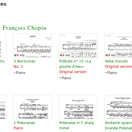
tes
fa, скачать фифа а также
fifa
et beaucoup de difficultés
c François Chopin
uement et persévérance peut
 grand Rubinstein, mais
lip/ - снять рок клип
ptu
3 Nocturnes
Prélude n° 15 «La
Valse minute
No. 2
goutte d'eau»
Original versio
Original version
Piano
Piano
Piano
'accès surtout pour ceux qui
»
e musique comme je l'ai.
page pour télécharger la
ui sert le public que vous êtes
2 Polonaises
Polonaise in F sharp
Andante spiana
Piano
minor
Grande Polonai
sition, la puissance et la