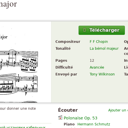
major
Télécharger
Compositeur
F F Chopin
O
Tonalité
La bémol majeur
A
c
Pages
12
I
Difficulté
Avancée
L
Envoyé par
Tony Wilkinson
Ta
pour donner une note
Écouter
Ajouter un
Polonaise Op. 53
Piano
Hermann Schmutz
ой установки кабельных