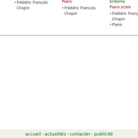
Piano
brillante
Frédéric François
Piano score
Chopin
Frédéric François
Chopin
Frédéric Franç
Chopin
Piano
accueil
·
actualités
·
contacter
·
publicité