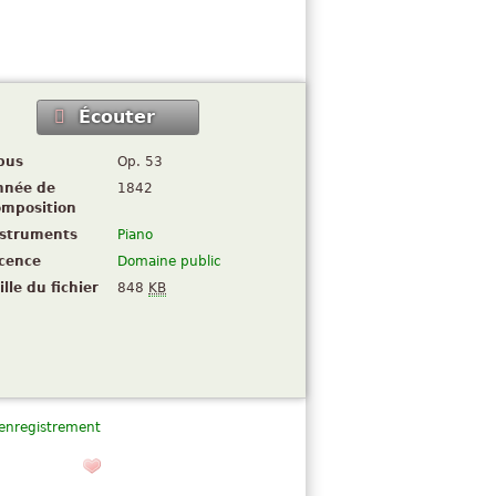
Écouter
pus
Op. 53
nnée de
1842
omposition
nstruments
Piano
icence
Domaine public
ille du fichier
848
KB
 enregistrement