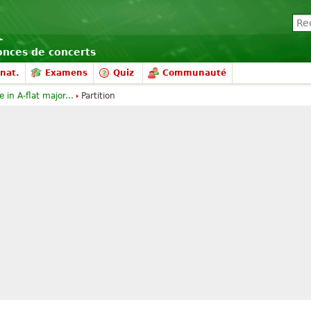
nonces de concerts
nat.
Examens
Quiz
Communauté
e in A-flat major...
Partition