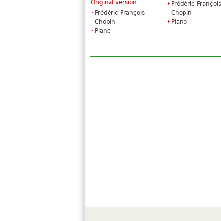
Original version
Frédéric François
»
douceur à ma vue spectaculaire
Frédéric François
Chopin
Tout voir (45)
Chopin
Piano
Piano