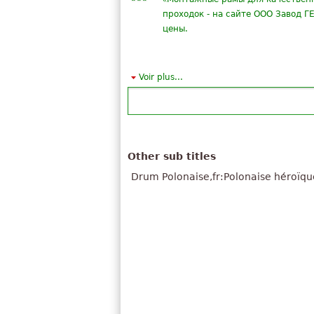
проходок - на сайте ООО Завод Г
цены.
»
Voir plus...
«
Где купить наши книги Специал
компаний Если вы хотите купить с
Екатеринбург ООО «СЗКО», 19302
Other sub titles
»
Drum Polonaise,fr:Polonaise héroïqu
«
Охотно принимаю. Тема интерес
обсуждении. Я знаю, что вместе
правильному ответу.
---
Замечательно, это очень ценное м
»
фифа и
«
гадасть редкая