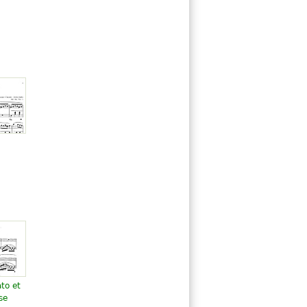
n
to et
se