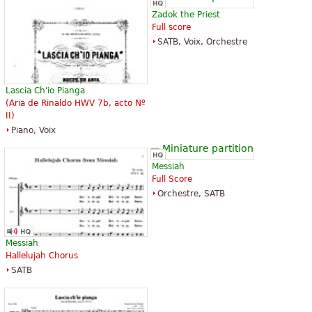
Zadok the Priest
Full score
SATB, Voix, Orchestre
Lascia Ch'io Pianga
(Aria de Rinaldo HWV 7b, acto Nº
II)
Piano, Voix
Messiah
Full Score
Orchestre, SATB
Messiah
Hallelujah Chorus
SATB