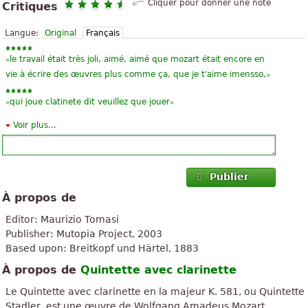
Cliquer pour donner une note
Critiques
Langue:
Original
Français
«
le travail était très joli, aimé, aimé que mozart était encore en
»
vie à écrire des œuvres plus comme ça, que je t'aime imensso,
«
»
qui joue clatinete dit veuillez que jouer
Voir plus...
«
»
Merci pour le parti! J'adore le site.
«
»
Je pense que c'est génial musique
Publier
«
»
Fine ... qualité très ....!!!
À propos de
«
»
Je joue ! clarinette ! xD
Editor: Maurizio Tomasi
Publisher: Mutopia Project, 2003
«
»
Kal Nommez cette chanson
Based upon: Breitkopf und Härtel, 1883
«
»
belllllllllooooooo
À propos de
Quintette avec clarinette
Le Quintette avec clarinette en la majeur K. 581, ou Quintette
«
»
très bon morceau...
Stadler, est une œuvre de Wolfgang Amadeus Mozart,