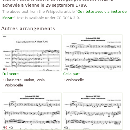
achevée à Vienne le 29 septembre 1789.
«
»
J'ai aimé
The above text from the Wikipedia article "
Quintette avec clarinette de
Tout voir (11)
Mozart
" text is available under CC BY-SA 3.0.
Autres arrangements
Full score
Cello part
Clarinette, Violon, Viola,
Violoncelle
Violoncelle