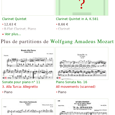
Clarinet Quintet
Clarinet Quintet in A, K.581
12,63 €
8,66 €
B-Flat Clarinet, Piano
Clarinet
Accompaniment
G. Schirmer
Voir plus...
Edition Peters
Plus de partitions de
Wolfgang Amadeus Mozart
Clarinet Quintet in A K.581
16,50 €
Sonate pour piano n° 11
Piano Sonata No. 16
A Clarinet, Cello, Viola, Violin
3. Alla Turca: Allegretto
All movements (scanned)
Edition Peters
Piano
Piano