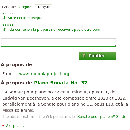
Langue:
Original
Français
«
»
bizarre cette musique
«
»
Kinda confusion la plupart ne reçoivent pas d'être bon
Publier
À propos de
From
www.mutopiaproject.org
À propos de
Piano Sonata No. 32
La Sonate pour piano no 32 en ut mineur, opus 111, de
Ludwig van Beethoven, a été composée entre 1820 et 1822,
parallèlement à la Sonate pour piano no 31, opus 110, et à la
Missa solemnis.
The above text from the Wikipedia article "
Sonate pour piano nº 32 de
Beethoven
" text is available under CC BY-SA 3.0.
Voir plus...