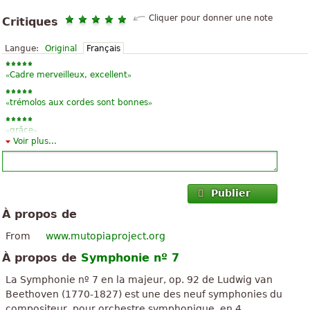
Cliquer pour donner une note
Critiques
Langue:
Original
Français
«
»
Cadre merveilleux, excellent
«
»
trémolos aux cordes sont bonnes
«
»
grâce
Voir plus...
Publier
À propos de
From
www.mutopiaproject.org
À propos de
Symphonie nº 7
La Symphonie nº 7 en la majeur, op. 92 de Ludwig van
Beethoven (1770-1827) est une des neuf symphonies du
compositeur, pour orchestre symphonique, en 4