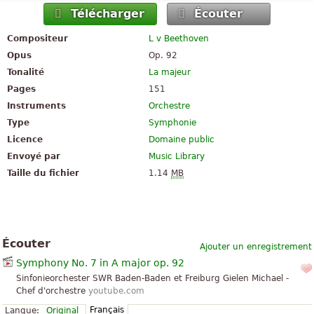
Télécharger
Écouter
Compositeur
L v Beethoven
Opus
Op. 92
Tonalité
La majeur
Pages
151
Instruments
Orchestre
Type
Symphonie
Licence
Domaine public
Envoyé par
Music Library
Taille du fichier
1.14
MB
Écouter
Ajouter un enregistrement
Symphony No. 7 in A major op. 92
Sinfonieorchester SWR Baden-Baden et Freiburg Gielen Michael -
Chef d'orchestre
youtube.com
Français
Langue:
Original