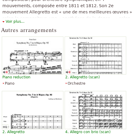
mouvements, composée entre 1811 et 1812. Son 2e
mouvement Allegretto est « une de mes meilleures œuvres »
selon le compositeur, une « apothéose de la danse... » selon
Voir plus...
Richard Wagner.
Autres arrangements
The above text from the Wikipedia article "
Symphonie nº 7
(Beethoven)
" text is available under CC BY-SA 3.0.
Piano reduction
2. Allegretto (scan)
Piano
Orchestre
2. Allegretto
4. Allegro con brio (scan)