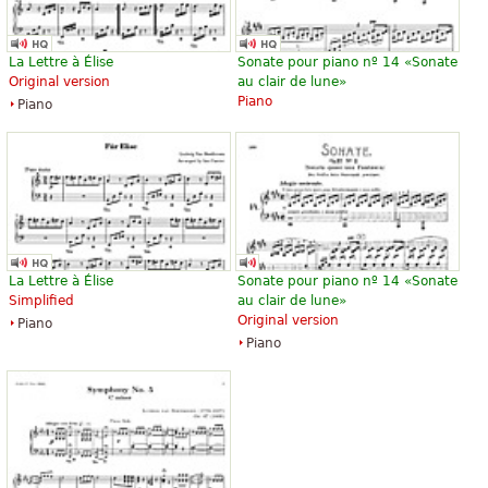
Symphony No. 7
Symphony No. 7 (Second
Movement)
8,66 €
Viola
60,95 €
La Lettre à Élise
Sonate pour piano nº 14 «Sonate
Baerenreiter
Concert band
Original version
au clair de lune»
Alfred Publishing
Piano
Piano
La Lettre à Élise
Sonate pour piano nº 14 «Sonate
Simplified
au clair de lune»
Original version
Piano
Piano