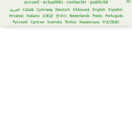
accueil
·
actualités
·
contacter
·
publicité
العربية
Català
Cymraeg
Deutsch
Ελληνικά
English
Español
Hrvatski
Italiano
日本語
한국어
Nederlands
Polski
Português
Русский
Српски
Svenska
Türkçe
Українська
中文(简体)