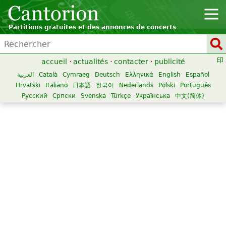
Partitions gratuites et des annonces de concerts
accueil
·
actualités
·
contacter
·
publicité
العربية
Català
Cymraeg
Deutsch
Ελληνικά
English
Español
Hrvatski
Italiano
日本語
한국어
Nederlands
Polski
Português
Русский
Српски
Svenska
Türkçe
Українська
中文(简体)