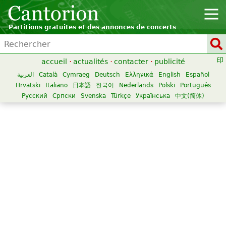
Partitions gratuites et des annonces de concerts
accueil
·
actualités
·
contacter
·
publicité
العربية
Català
Cymraeg
Deutsch
Ελληνικά
English
Español
Hrvatski
Italiano
日本語
한국어
Nederlands
Polski
Português
Русский
Српски
Svenska
Türkçe
Українська
中文(简体)