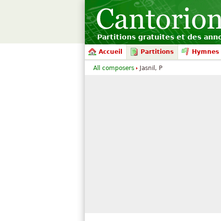
Partitions gratuites et des an
Accueil
Partitions
Hymnes 
All composers
Jasnil, P