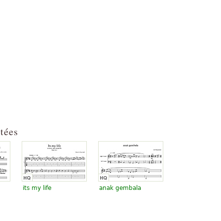
ltées
its my life
anak gembala