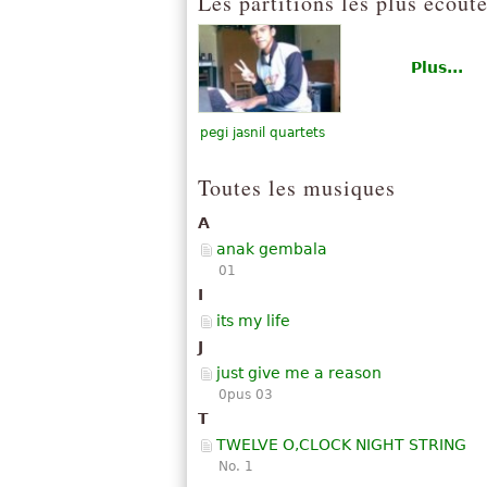
Les partitions les plus écout
Plus...
pegi jasnil quartets
Toutes les musiques
A
anak gembala
01
I
its my life
J
just give me a reason
0pus 03
T
TWELVE O,CLOCK NIGHT STRING
No. 1