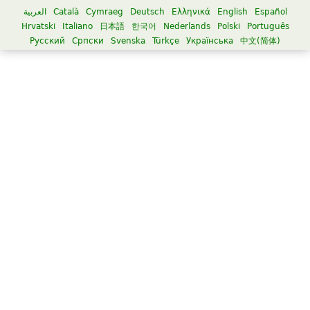
العربية
Català
Cymraeg
Deutsch
Ελληνικά
English
Español
Hrvatski
Italiano
日本語
한국어
Nederlands
Polski
Português
Русский
Српски
Svenska
Türkçe
Українська
中文(简体)