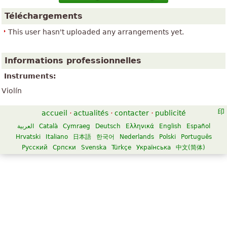
Téléchargements
This user hasn't uploaded any arrangements yet.
Informations professionnelles
Instruments:
Violín
accueil
·
actualités
·
contacter
·
publicité
العربية
Català
Cymraeg
Deutsch
Ελληνικά
English
Español
Hrvatski
Italiano
日本語
한국어
Nederlands
Polski
Português
Русский
Српски
Svenska
Türkçe
Українська
中文(简体)